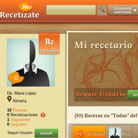
Mi recetario
0
Seguir Usuario
De: Maria Lopez
Almería
10
Recetas
(
10
) Recetas en "
Todas
" de
0
Recetizaciones
1
Seguidores
0
Seguidos
Seguir Usuario
de Todos
Mías