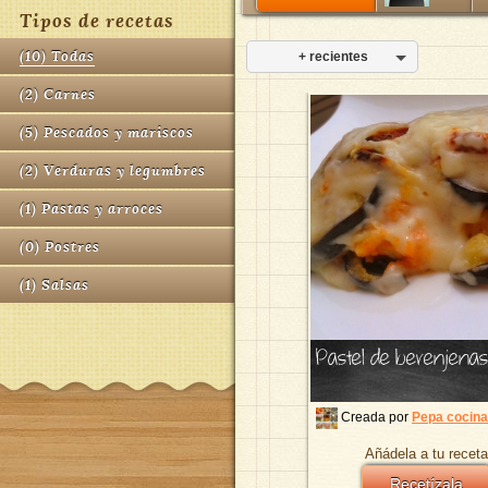
Tipos de recetas
(
10
)
Todas
+ recientes
(
2
)
Carnes
(
5
)
Pescados y mariscos
(
2
)
Verduras y legumbres
(
1
)
Pastas y arroces
(
0
)
Postres
(
1
)
Salsas
Pastel de berenjenas
Creada por
Pepa cocina
Añádela a tu receta
Recetízala