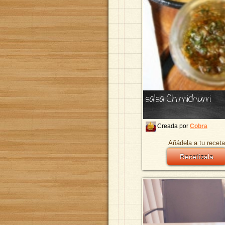
salsa Chimichurri
Creada por
Cobra
Añádela a tu receta
Recetízala