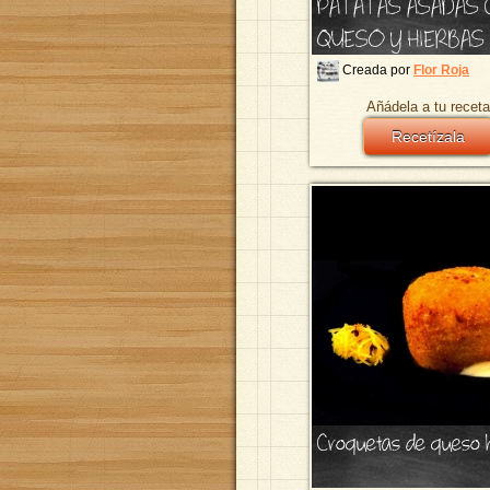
PATATAS ASADAS 
QUESO Y HIERBAS
Creada por
Flor Roja
Añádela a tu receta
Recetízala
Croquetas de queso 