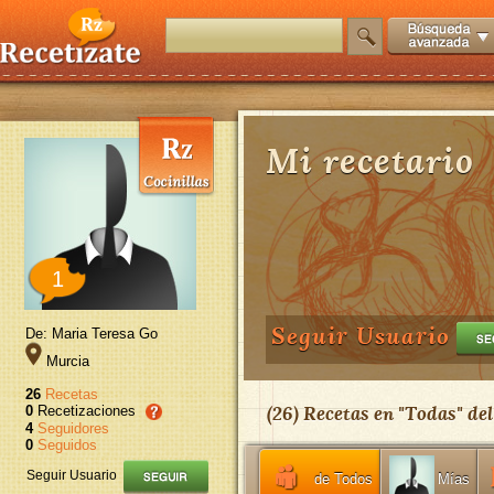
Mi recetario
1
Seguir Usuario
De: Maria Teresa Go
Murcia
26
Recetas
(
26
) Recetas en "
Todas
" de
0
Recetizaciones
4
Seguidores
0
Seguidos
Seguir Usuario
de Todos
Mías