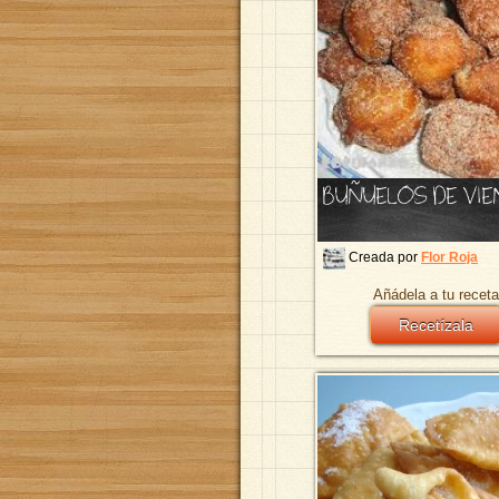
BUÑUELOS DE VI
Creada por
Flor Roja
Añádela a tu receta
Recetízala