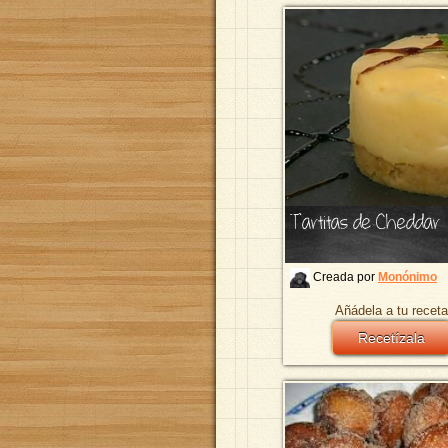
Tartitas de Cheddar
Creada por
Monónimo
Añádela a tu receta
Recetízala