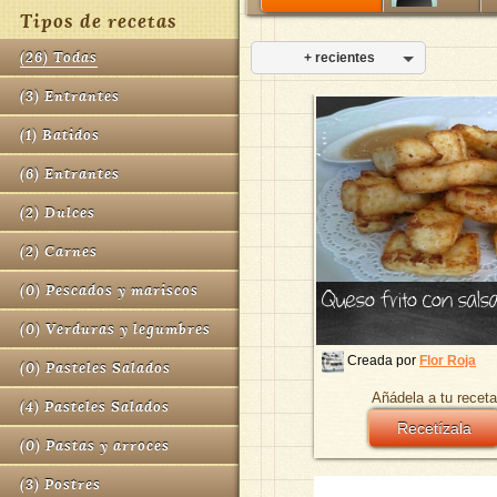
Tipos de recetas
(
26
)
Todas
+ recientes
(
3
)
Entrantes
(
1
)
Batidos
(
6
)
Entrantes
(
2
)
Dulces
(
2
)
Carnes
(
0
)
Pescados y mariscos
Queso frito con sals
(
0
)
Verduras y legumbres
Creada por
Flor Roja
(
0
)
Pasteles Salados
Añádela a tu receta
(
4
)
Pasteles Salados
Recetízala
(
0
)
Pastas y arroces
(
3
)
Postres