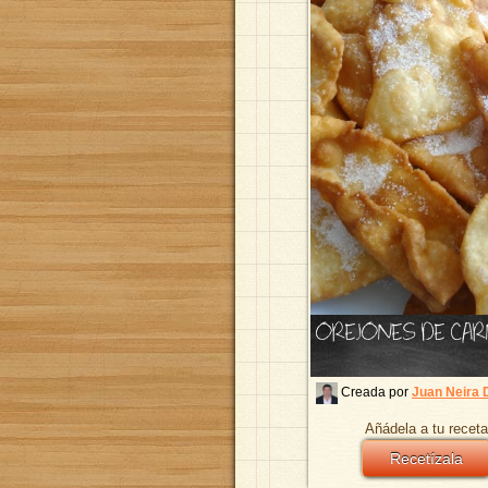
OREJONES DE CAR
Creada por
Juan Neira 
Añádela a tu receta
Recetízala