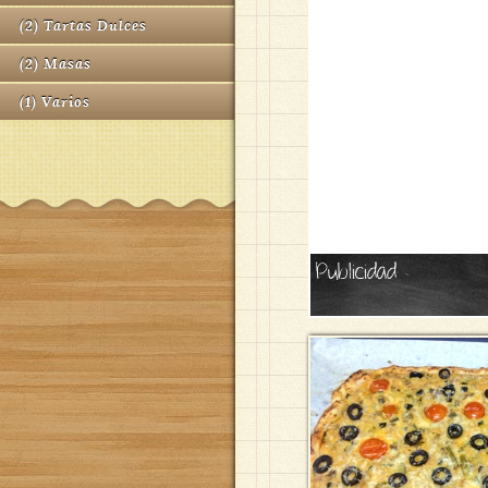
(
2
)
Tartas Dulces
(
2
)
Masas
(
1
)
Varios
Publicidad