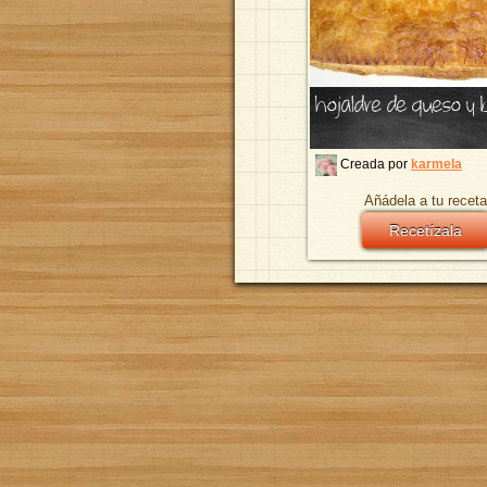
hojaldre de queso y
Creada por
karmela
Añádela a tu receta
Recetízala