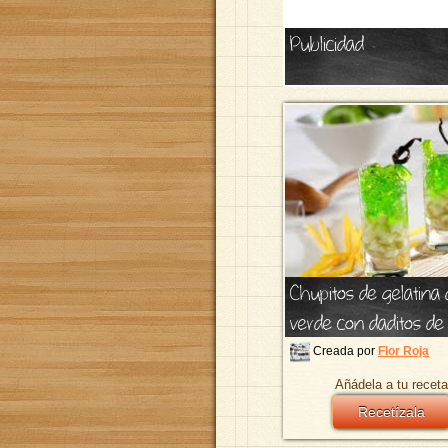
Publicidad
Chupitos de gelatin
verde con daditos d
Creada por
Flor Roja
Añádela a tu receta
Recetízala