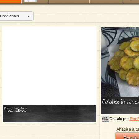
+ recientes
Calabacín rebo
Publicidad
Creada por
Flor 
Añádela a tu
Recetíz