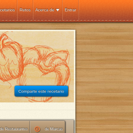
cetarios
Retos
Acerca de
Entrar
Comparte este recetario
de Restaurantes
de Marcas