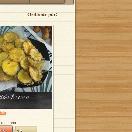
Ordenar por:
zado al horno
Roja
 recetario:
ala
35