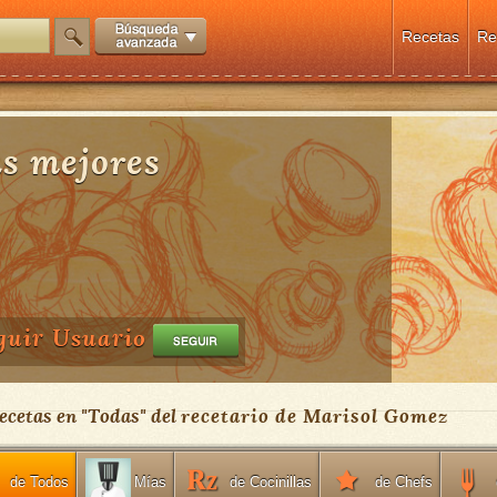
Recetas
Re
s mejores
guir Usuario
ecetas en "
Todas
" del
recetario de Marisol Gomez
de Todos
de Cocinillas
de Chefs
Mías