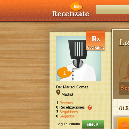
La
1
Se
De: Marisol Gomez
Madrid
1
Recetas
(
1
) R
0
Recetizaciones
3
Seguidores
0
Seguidos
Seguir Usuario