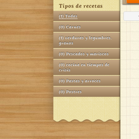
Tipos de recetas
(
1
)
Todas
(
0
)
Carnes
(
1
)
verduras y legumbres.
granos
(
0
)
Pescados y mariscos
(
0
)
cocina en tiempos de
crisis
(
0
)
Pastas y arroces
(
0
)
Postres