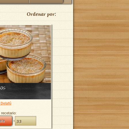
Ordenar por:
sas
 Delafú
 recetario:
ala
33