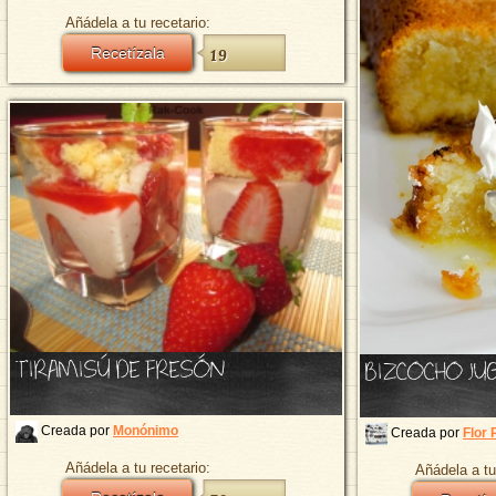
Añádela a tu recetario:
Recetízala
19
TIRAMISÚ DE FRESÓN
BIZCOCHO JU
Creada por
Monónimo
Creada por
Flor 
Añádela a tu recetario:
Añádela a tu