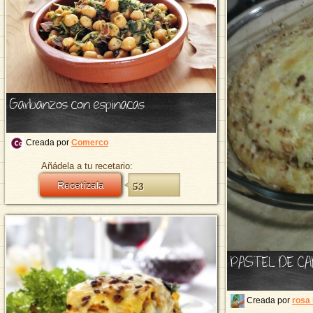
Garbanzos con espinacas
Creada por
Comerco
Añádela a tu recetario:
Recetízala
53
PASTEL DE C
Creada por
rosa