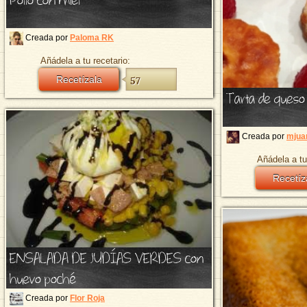
Creada por
Paloma RK
Añádela a tu recetario:
Recetízala
57
Tarta de ques
Creada por
mjua
Añádela a tu
Recetíz
ENSALADA DE JUDÍAS VERDES con
huevo poché
Creada por
Flor Roja