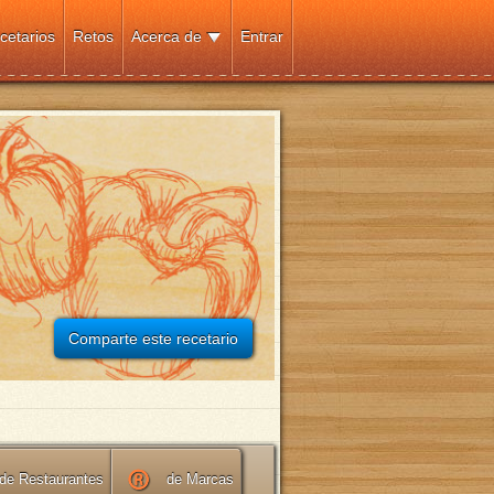
cetarios
Retos
Acerca de
Entrar
Comparte este recetario
de Restaurantes
de Marcas