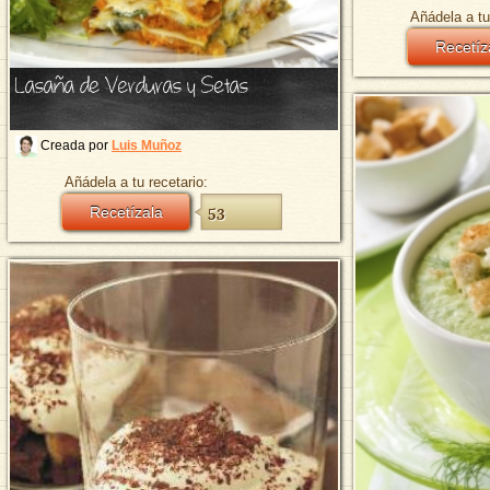
Añádela a tu
Recetíz
Lasaña de Verduras y Setas
Creada por
Luis Muñoz
Añádela a tu recetario:
Recetízala
53