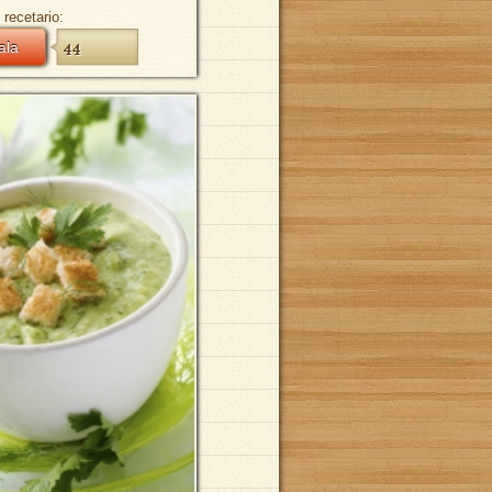
 recetario:
ala
44