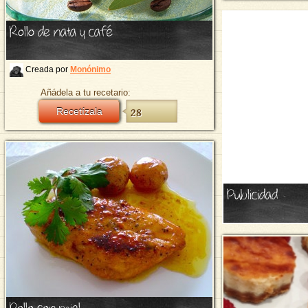
Rollo de nata y café
Creada por
Monónimo
Añádela a tu recetario:
Recetízala
28
Publicidad
Pollo con miel