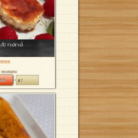
o de mamá
nesva
 recetario:
ala
87