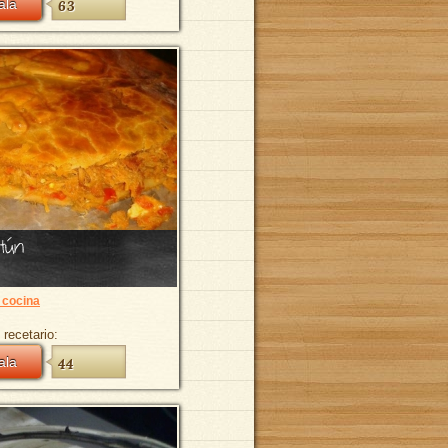
ala
63
tún
 cocina
 recetario:
ala
44