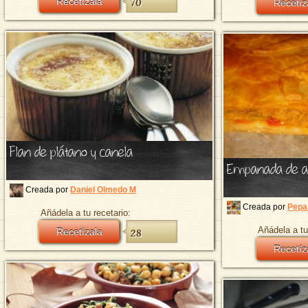
Recetízala
70
Recetíz
Flan de plátano y canela
Empanada de a
Creada por
Daniel Olmedo M
Creada por
Pepa
Añádela a tu recetario:
Añádela a tu
Recetízala
28
Recetíz