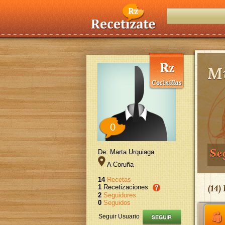
Mi
0
Se
De: Marta Urquiaga
A Coruña
14
Recetas
(
14
)
1
Recetizaciones
2
Seguidores
0
Seguidos
Seguir Usuario