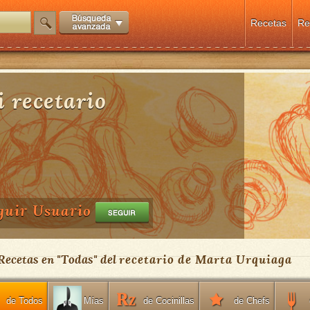
Recetas
Re
 recetario
guir Usuario
 Recetas en "
Todas
" del
recetario de Marta Urquiaga
de Todos
de Cocinillas
de Chefs
Mías