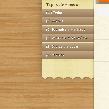
Tipos de recetas
(
14
)
Todas
(
2
)
Carnes
(
0
)
Pescados y mariscos
(
3
)
Verduras y legumbres
(
2
)
Pastas y arroces
(
6
)
Postres