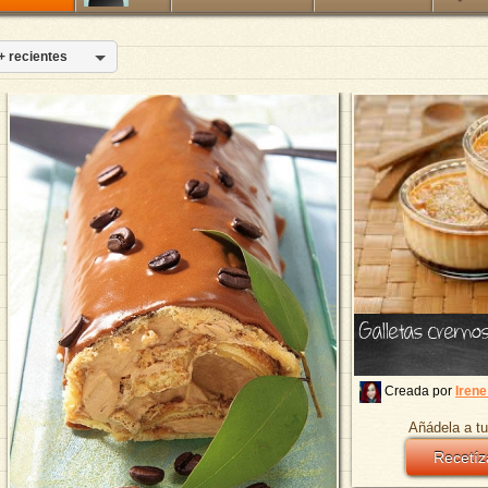
+ recientes
Galletas cremo
Creada por
Irene
Añádela a tu
Recetíz