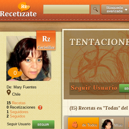
TENTACION
0
Seguir Usuario
De: Mary Fuentes
Chile
15
Recetas
(
15
) Recetas en "
Todas
" del
0
Recetizaciones
1
Seguidores
2
Seguidos
Seguir Usuario
de Todos
Mías