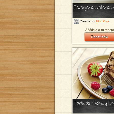
Berenjenas rellenas d
Creada por
Flor Roja
Añádela a tu receta
Recetízala
Tarta de Moka y Ch