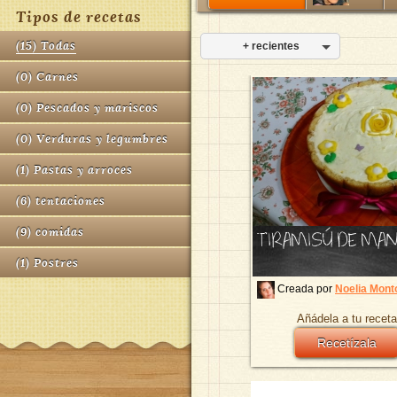
Tipos de recetas
(
15
)
Todas
+ recientes
(
0
)
Carnes
(
0
)
Pescados y mariscos
(
0
)
Verduras y legumbres
(
1
)
Pastas y arroces
(
6
)
tentaciones
(
9
)
comidas
TIRAMISÚ DE MA
(
1
)
Postres
Creada por
Noelia Mont
Añádela a tu receta
Recetízala