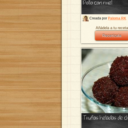
Pollo con miel
Creada por
Paloma RK
Añádela a tu receta
Recetízala
Trufas heladas de c