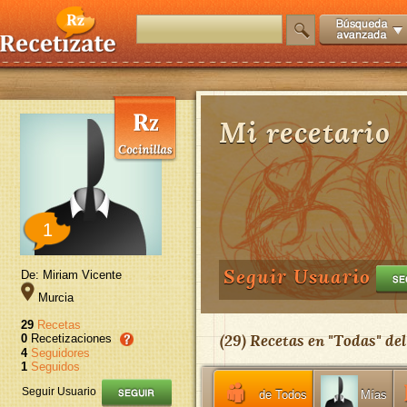
Mi recetario
1
Seguir Usuario
De: Miriam Vicente
Murcia
29
Recetas
(
29
) Recetas en "
Todas
" de
0
Recetizaciones
4
Seguidores
1
Seguidos
Seguir Usuario
de Todos
Mías