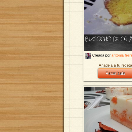
BIZCOCHO DE CAL
Creada por
antonia ferr
Añádela a tu receta
Recetízala