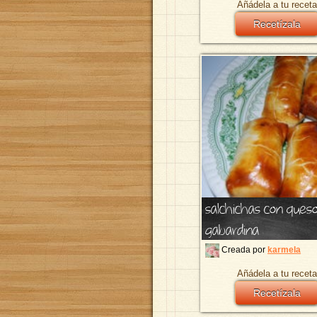
Añádela a tu receta
Recetízala
salchichas con ques
gabardina
Creada por
karmela
Añádela a tu receta
Recetízala