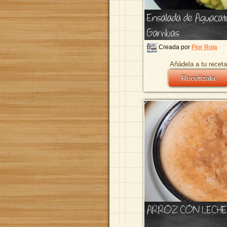
Ensalada de Aguacat
Gambas
Creada por
Flor Roja
Añádela a tu receta
Recetízala
ARROZ CON LECHE