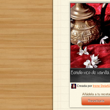
Batido rico de vainilla
Creada por
Irene Delafú
Añádela a tu receta
Recetízala