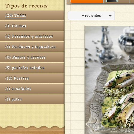
Tipos de recetas
(
29
)
Todas
+ recientes
(
3
)
Carnes
(
4
)
Pescados y mariscos
(
1
)
Verduras y legumbres
(
0
)
Pastas y arroces
(
5
)
pasteles salados
(
12
)
Postres
(
1
)
ensaladas
(
1
)
pates