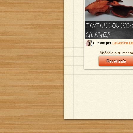
TARTA DE QUESO
CALABAZA
Creada por
LaCocina D
Añádela a tu receta
Recetízala