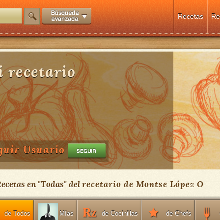
Recetas
Re
 recetario
guir Usuario
Recetas en "
Todas
" del
recetario de Montse López O
de Todos
de Cocinillas
de Chefs
Mías