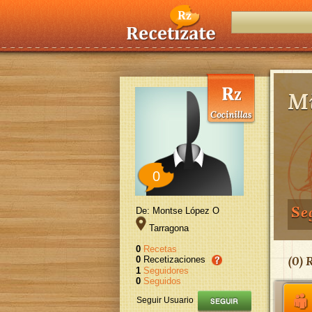
Mi
0
Se
De: Montse López O
Tarragona
0
Recetas
(
0
) 
0
Recetizaciones
1
Seguidores
0
Seguidos
Seguir Usuario