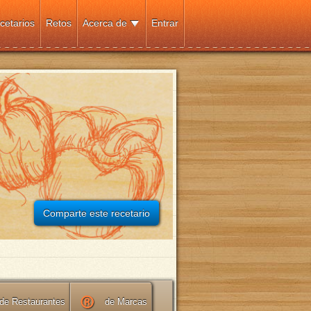
cetarios
Retos
Acerca de
Entrar
Comparte este recetario
de Restaurantes
de Marcas