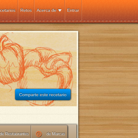
cetarios
Retos
Acerca de
Entrar
Comparte este recetario
de Restaurantes
de Marcas