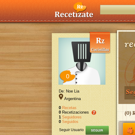
re
0
Se
De: Noe Lia
Argentina
0
Recetas
(
0
) 
0
Recetizaciones
1
Seguidores
0
Seguidos
Seguir Usuario