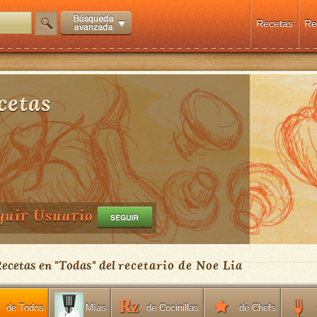
Recetas
Re
cetas
guir Usuario
Recetas en "
Todas
" del
recetario de Noe Lia
de Todos
de Cocinillas
de Chefs
Mías