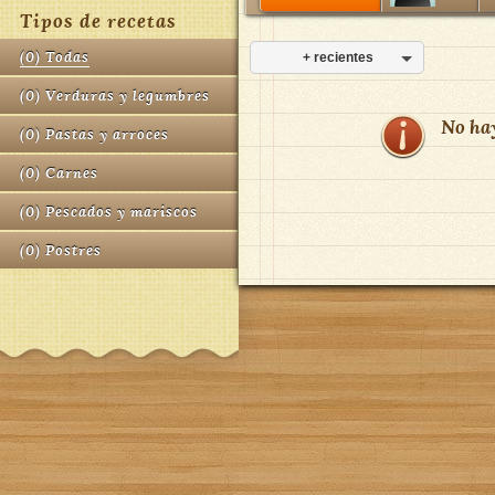
Tipos de recetas
(
0
)
Todas
+ recientes
(
0
)
Verduras y legumbres
No ha
(
0
)
Pastas y arroces
(
0
)
Carnes
(
0
)
Pescados y mariscos
(
0
)
Postres