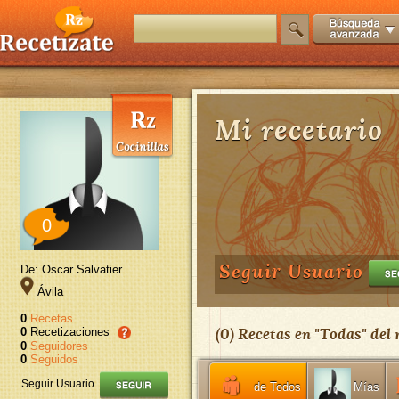
Mi recetario
0
Seguir Usuario
De: Oscar Salvatier
Ávila
0
Recetas
(
0
) Recetas en "
Todas
" del
0
Recetizaciones
0
Seguidores
0
Seguidos
Seguir Usuario
de Todos
Mías