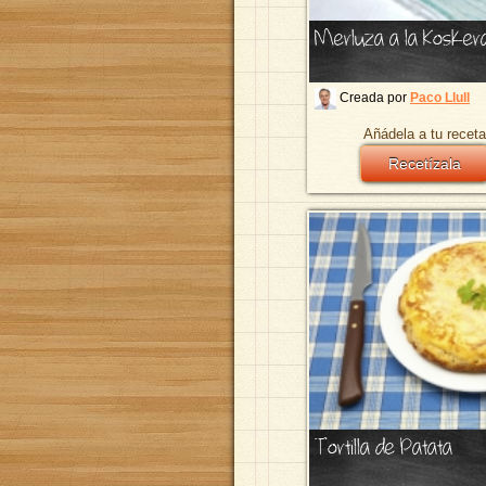
Merluza a la Kosker
Creada por
Paco Llull
Añádela a tu receta
Recetízala
Tortilla de Patata