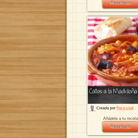
Recetízala
Callos a la Madrileña
Creada por
Paco Llull
Añádela a tu receta
Recetízala