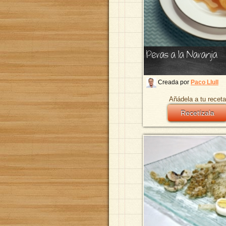
Peras a la Naranja
Creada por
Paco Llull
Añádela a tu receta
Recetízala