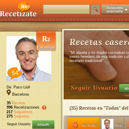
Recetas caser
"Mi abuela y mi madre cocinaban 
siento heredero de esa tradición cu
recetario tradicional"
54
Seguir Usuario
De: Paco Llull
Barcelona
35
Recetas
(
35
) Recetas en "
Todas
" de
996
Recetizaciones
217
Seguidores
275
Seguidos
Seguir Usuario
de Todos
Mías