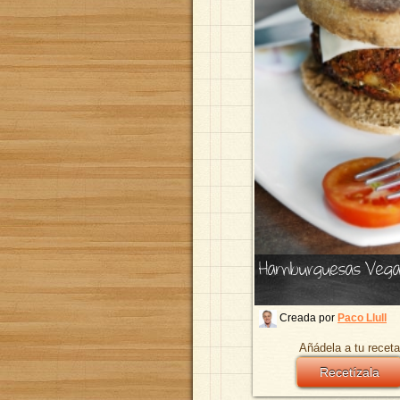
Hamburguesas Veg
Creada por
Paco Llull
Añádela a tu receta
Recetízala