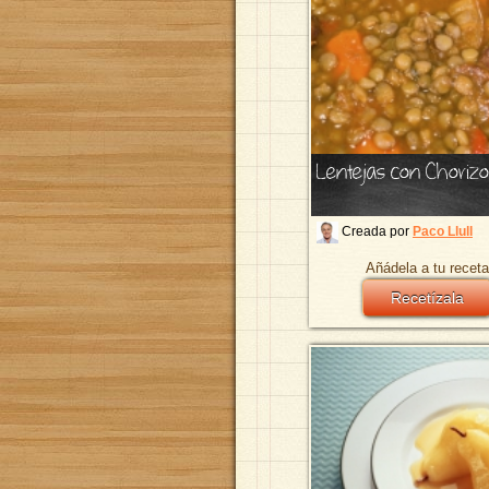
Lentejas con Chorizo
Creada por
Paco Llull
Añádela a tu receta
Recetízala