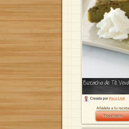
Bizcocho de Té Ver
Creada por
Paco Llull
Añádela a tu receta
Recetízala