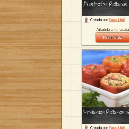
Alcachofas Rellenas
Creada por
Paco Llull
Añádela a tu receta
Recetízala
Pimientos Rellenos d
Creada por
Paco Llull