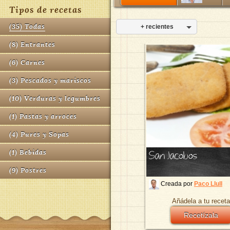
Tipos de recetas
(
35
)
Todas
+ recientes
(
8
)
Entrantes
(
6
)
Carnes
(
3
)
Pescados y mariscos
(
10
)
Verduras y legumbres
(
1
)
Pastas y arroces
(
4
)
Pures y Sopas
San Jacobos
(
1
)
Bebidas
(
9
)
Postres
Creada por
Paco Llull
Añádela a tu receta
Recetízala