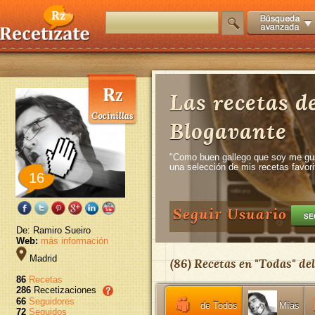
Las recetas d
Blogavante
"Como buen gallego que soy me gus
una selección de mis recetas favorit
16
Seguir Usuario
De: Ramiro Sueiro
Web:
más información
Madrid
(
86
) Recetas en "
Todas
" de
86
Recetas
286
Recetizaciones
66
Seguidores
de Todos
Mías
72
Seguidos