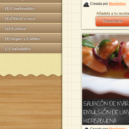
Creada por
Monónimo
(
1
)
Combinados
Añádela a tu receta
(
15
)
Fácil y rico
Recetízala
(
4
)
Exótico
(
1
)
Sopas y Caldos
(
2
)
Saludable
SALPICÓN DE MAR
EMULSIÓN DE LIM
HIERBABUENA
Creada por
Monónimo