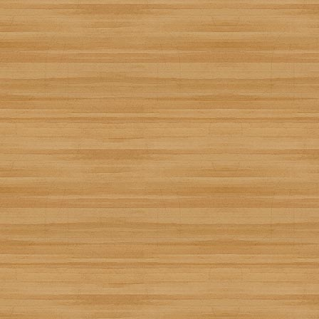
Sopa India de Lentejas
Creada por
Jorge Reina
Añádela a tu recetario:
Recetízala