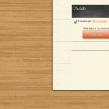
Olivada
Creada por
Eva Codina
Añádela a tu receta
Recetízala
Cómo hacer los mej
paso a paso