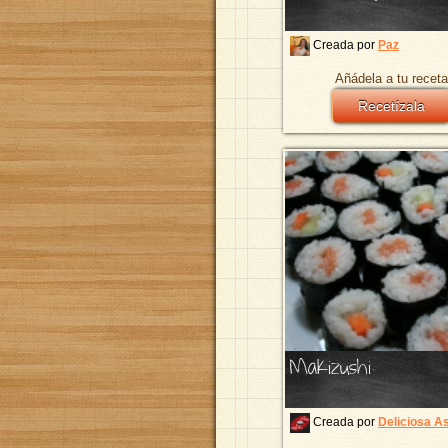
Creada por
Paz
Añádela a tu receta
Recetízala
Makizushi
Creada por
Deliciosa A