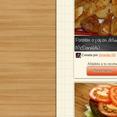
Patatas o papas delux
McDonalds)
Creada por
Zeneida GS
Añádela a tu receta
Recetízala