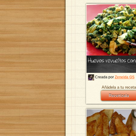
Huevos revueltos con
Creada por
Zeneida GS
Añádela a tu receta
Recetízala