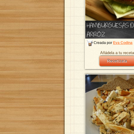
HAMBURGUESAS DE
ARROZ
Creada por
Eva Codina
Añádela a tu receta
Recetízala