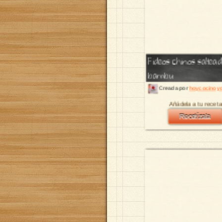
Fideos chinos saltea
bambu
Creada por
hoycocinoyo
Añádela a tu receta
Recetízala