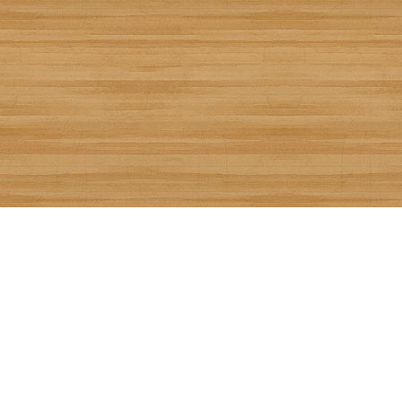
Ensalada de Mango y 
Creada por
hoycocinoyo.ne
Añádela a tu recetario:
Recetízala