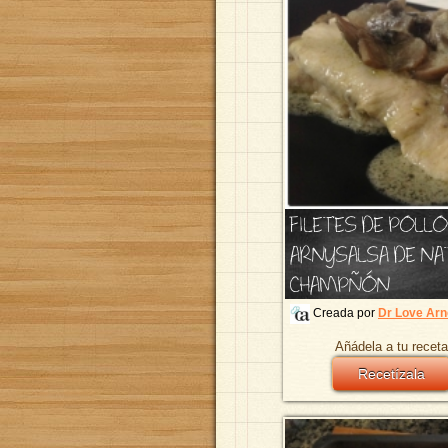
FILETES DE POLL
ARNYSALSA DE NA
CHAMPÑÓN
Creada por
Dr Love Arn
Añádela a tu receta
Recetízala