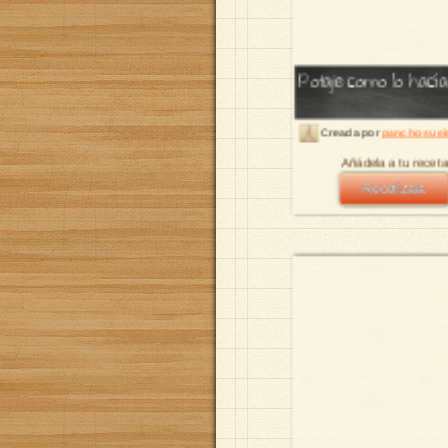
Potaje como lo hacía
Creada por
pancho suei
Añádela a tu receta
Recetízala