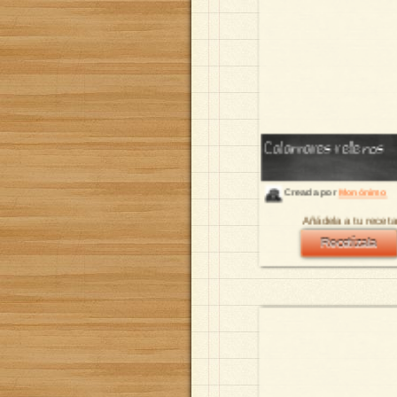
Calamares rellenos
Creada por
Monónimo
Añádela a tu receta
Recetízala