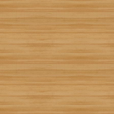
Empanadillas verdiblan
Creada por
Jessica Galeron
Añádela a tu recetario:
Recetízala