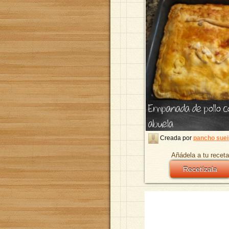
Empanada de pollo c
abuela
Creada por
pancho suei
Añádela a tu receta
Recetízala