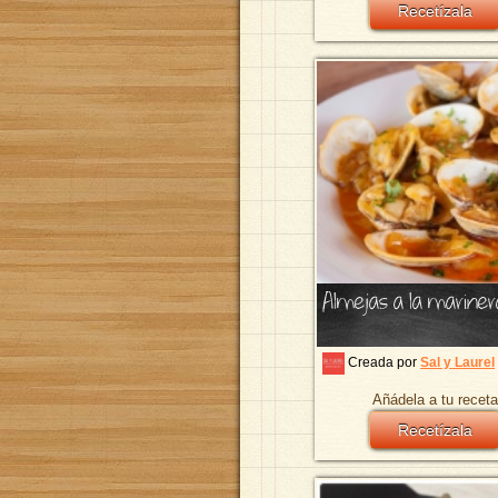
Recetízala
Almejas a la mariner
Creada por
Sal y Laurel
Añádela a tu receta
Recetízala