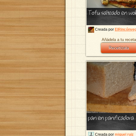
Tofu salteado en wo
Creada por
ElRincónve
Añádela a tu receta
Recetízala
pan en panificadora
Creada por
miguel ruiz