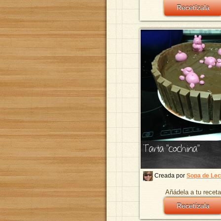
Recetízala
Tarta "cochina"
Creada por
Sopa de Le
Añádela a tu receta
Recetízala