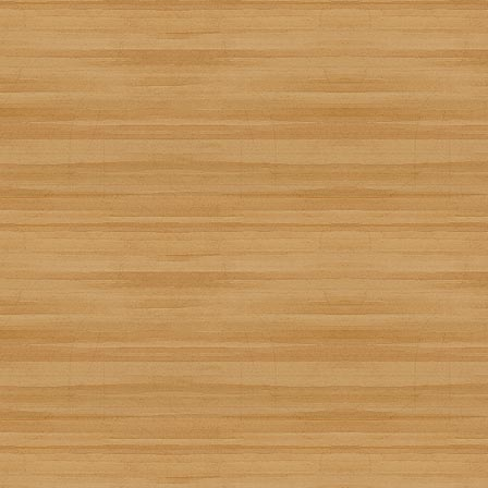
Creada por
MásQgastro
Añádela a tu receta
Recetízala
Cous Cous de pollo y ve
Creada por
Ramiro Sueiro
Añádela a tu recetario:
Recetízala