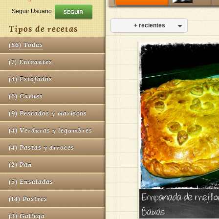
Seguir Usuario
+ recientes
Tipos de recetas
(
86
)
Todas
(
7
)
Entrantes
(
4
)
Estofados
(
6
)
Carnes
(
9
)
Pescados y mariscos
(
4
)
Verduras y legumbres
(
4
)
Pastas y arroces
(
2
)
Pan
(
5
)
Ensaladas
Empanada de mejillon
(
14
)
Postres
Baixas
(
3
)
Gallega