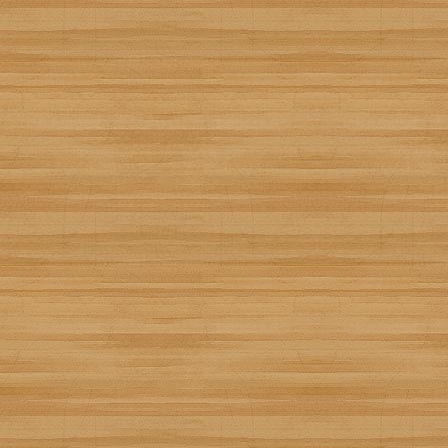
Croissats caseros de pa
Creada por
Ruben Urdiales
Añádela a tu recetario:
Recetízala