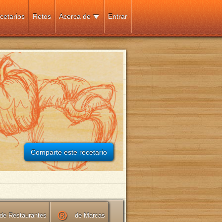
cetarios
Retos
Acerca de
Entrar
Comparte este recetario
de Restaurantes
de Marcas