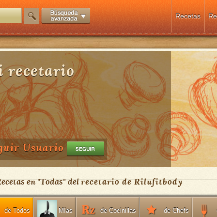
Recetas
Re
 recetario
guir Usuario
Recetas en "
Todas
" del
recetario de Rilufitbody
de Todos
de Cocinillas
de Chefs
Mías