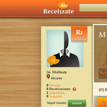
Mi
0
Se
De: Rilufitbody
Alicante
0
Recetas
(
0
) 
0
Recetizaciones
1
Seguidores
0
Seguidos
Seguir Usuario