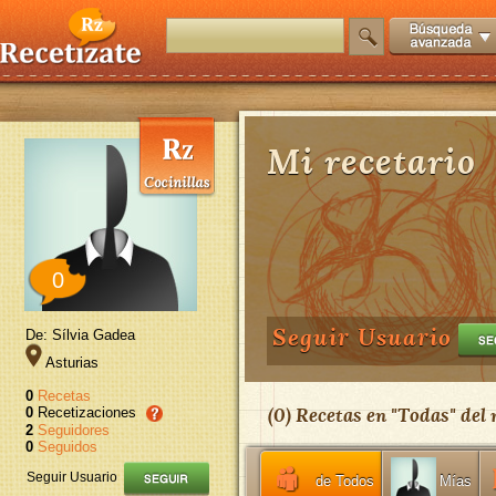
Mi recetario
0
Seguir Usuario
De: Sílvia Gadea
Asturias
0
Recetas
(
0
) Recetas en "
Todas
" del
0
Recetizaciones
2
Seguidores
0
Seguidos
Seguir Usuario
de Todos
Mías