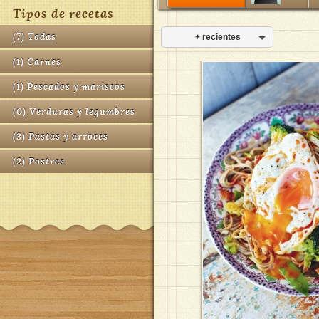
Tipos de recetas
(
7
)
Todas
+ recientes
(
1
)
Carnes
(
1
)
Pescados y mariscos
(
0
)
Verduras y legumbres
(
3
)
Pastas y arroces
(
2
)
Postres