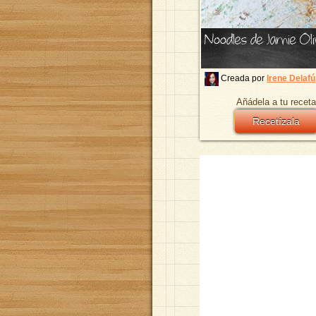
Noodles de Jamie Oli
Creada por
Irene Delafú
Añádela a tu receta
Recetízala