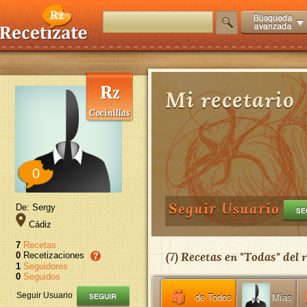
Mi recetario
0
Seguir Usuario
De: Sergy
Cádiz
7
Recetas
(
7
) Recetas en "
Todas
" del
0
Recetizaciones
1
Seguidores
0
Seguidos
Seguir Usuario
de Todos
Mías