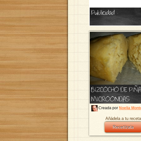
Publicidad
BIZCOCHO DE PIÑA
MICROONDAS
Creada por
Noelia Mont
Añádela a tu receta
Recetízala