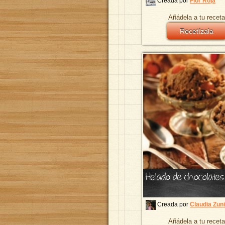
Creada por
Flor Roja
Añádela a tu receta
Recetízala
Helado de chocolates
Creada por
Claudia Zun
Añádela a tu receta