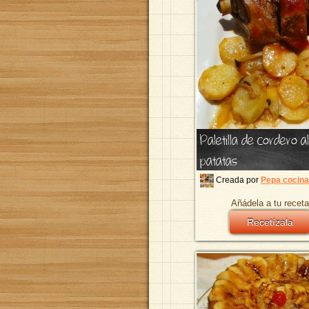
Paletilla de cordero 
patatas
Creada por
Pepa cocina
Añádela a tu receta
Recetízala