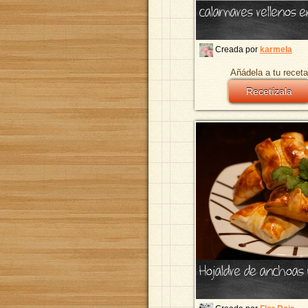
calamares rellenos e
Creada por
karmela
Añádela a tu receta
Recetízala
Hojaldre de anchoas 