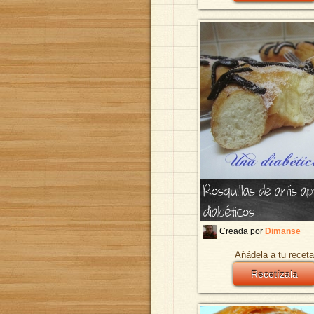
Rosquillas de anís ap
diabéticos
Creada por
Dimanse
Añádela a tu receta
Recetízala