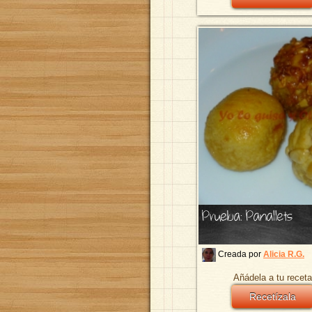
Prueba: Panallets
Creada por
Alicia R.G.
Añádela a tu receta
Recetízala