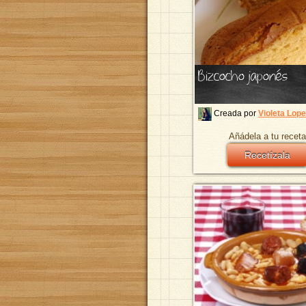
Bizcocho japonés
Creada por
Violeta Lop
Añádela a tu receta
Recetízala