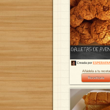
GALLETAS DE AVE
Creada por
ESPERAFA
Añádela a tu receta
Recetízala