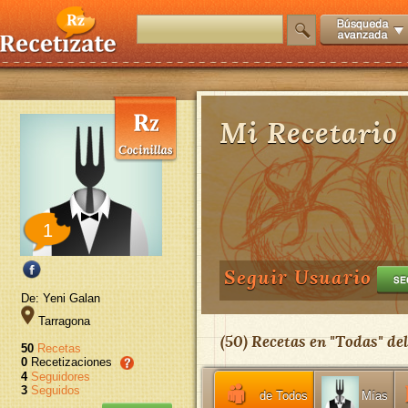
Mi Recetario
1
Seguir Usuario
De: Yeni Galan
Tarragona
(
50
) Recetas en "
Todas
" de
50
Recetas
0
Recetizaciones
4
Seguidores
3
Seguidos
de Todos
Mías