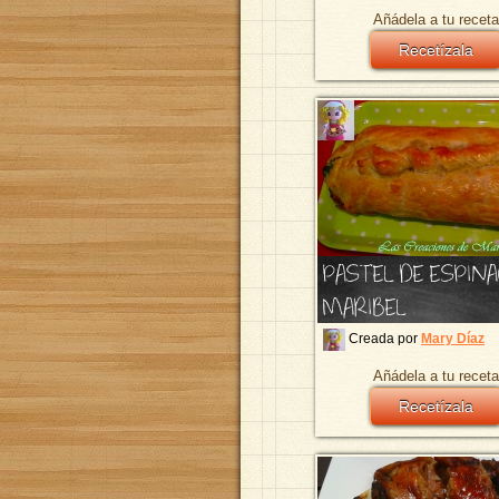
Añádela a tu receta
Recetízala
PASTEL DE ESPIN
MARIBEL
Creada por
Mary Díaz
Añádela a tu receta
Recetízala