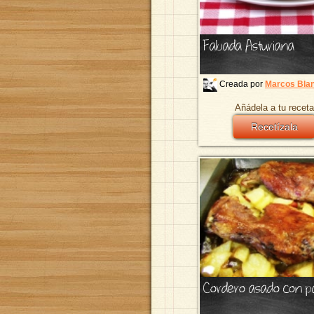
Fabada Asturiana
Creada por
Marcos Bla
Añádela a tu receta
Recetízala
Cordero asado con p