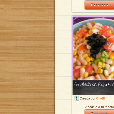
Recetízala
Ensalada de Alubias 
Creada por
ChefB
Añádela a tu receta