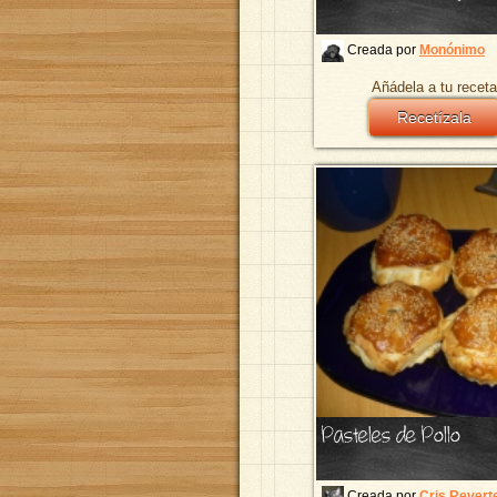
Creada por
Monónimo
Añádela a tu receta
Recetízala
Pasteles de Pollo
Creada por
Cris Revert