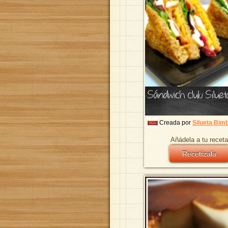
Sándwich club Siluet
Creada por
Silueta Bim
Añádela a tu receta
Recetízala