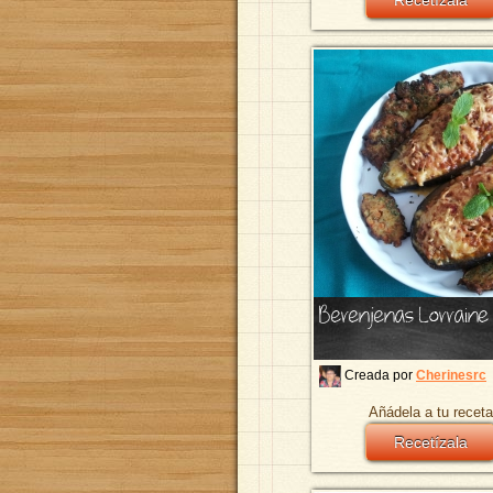
Recetízala
Berenjenas Lorraine
Creada por
Cherinesrc
Añádela a tu receta
Recetízala