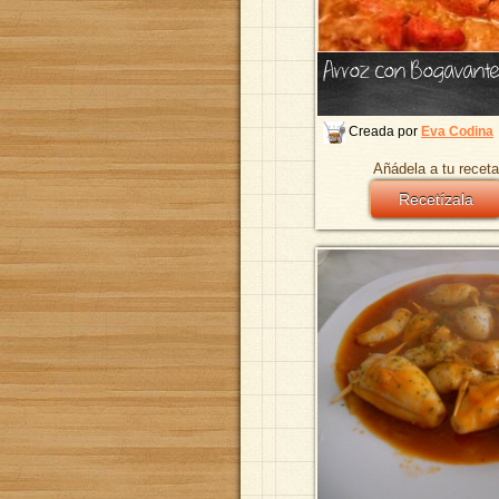
Arroz con Bogavant
Creada por
Eva Codina
Añádela a tu receta
Recetízala