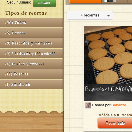
Seguir Usuario
Tipos de recetas
+ recientes
(
50
)
Todas
(
5
)
Carnes
(
6
)
Pescados y mariscos
(
5
)
Verduras y legumbres
(
4
)
Pastas y arroces
(
12
)
Postres
(
1
)
Sandwich
Brysslkex ( DINAMA
Creada por
Babanzo
Añádela a tu receta
Recetízala