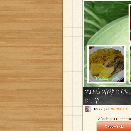
MENÚ PARA DIABE
DIETA
Creada por
Mary Díaz
Añádela a tu receta
Recetízala