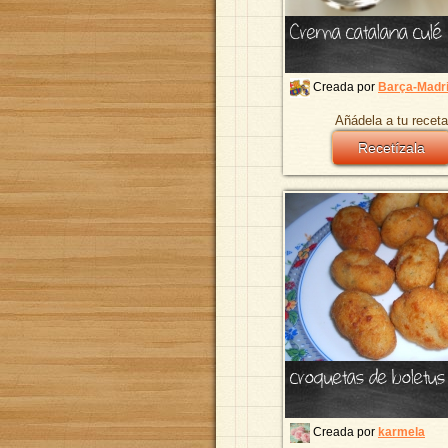
Crema catalana culé
Creada por
Barça-Madr
Añádela a tu receta
Recetízala
croquetas de boletus
Creada por
karmela