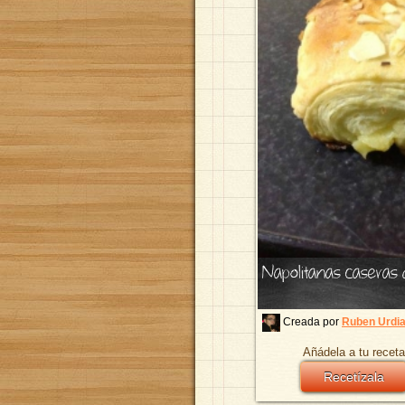
Napolitanas caseras 
Creada por
Ruben Urdia
Añádela a tu receta
Recetízala