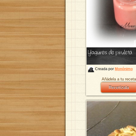
Yogures de piruleta
Creada por
Monónimo
Añádela a tu receta
Recetízala