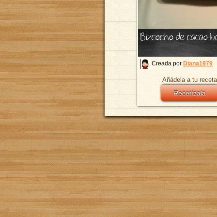
Bizcocho de cacao b
Creada por
Diana1979
Añádela a tu receta
Recetízala