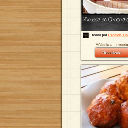
Mousse de Chocolat
Creada por
Excelen_Go
Añádela a tu receta
Recetízala