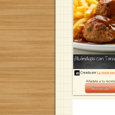
Albóndigas con Tom
Creada por
La oveja ne
Añádela a tu receta
Recetízala