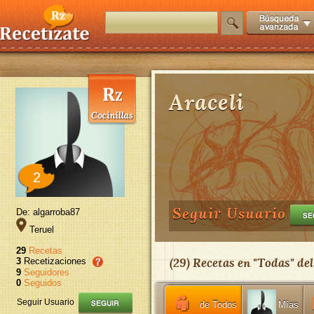
Araceli
2
Seguir Usuario
De: algarroba87
Teruel
29
Recetas
(
29
) Recetas en "
Todas
" de
3
Recetizaciones
9
Seguidores
0
Seguidos
Seguir Usuario
de Todos
Mías