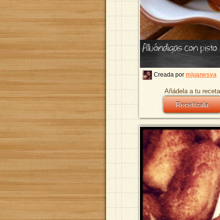
Albóndigas con pisto
Creada por
mjuanesva
Añádela a tu receta
Recetízala