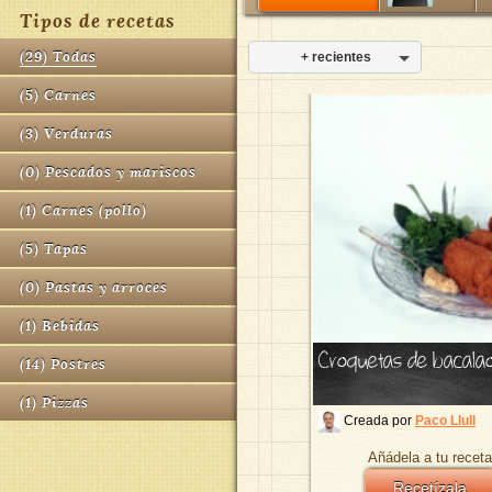
Tipos de recetas
(
29
)
Todas
+ recientes
(
5
)
Carnes
(
3
)
Verduras
(
0
)
Pescados y mariscos
(
1
)
Carnes (pollo)
(
5
)
Tapas
(
0
)
Pastas y arroces
(
1
)
Bebidas
Croquetas de bacala
(
14
)
Postres
(
1
)
Pizzas
Creada por
Paco Llull
Añádela a tu receta
Recetízala