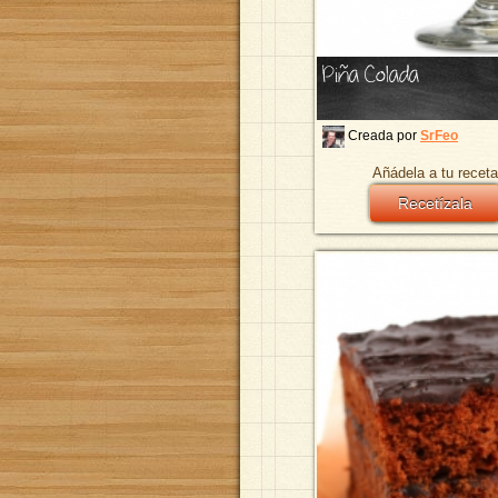
Piña Colada
Creada por
SrFeo
Añádela a tu receta
Recetízala