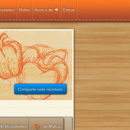
cetarios
Retos
Acerca de
Entrar
Comparte este recetario
de Restaurantes
de Marcas