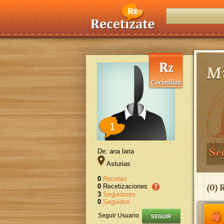
Mi
1
Se
De: ana laria
Asturias
0
Recetas
(
0
) 
0
Recetizaciones
3
Seguidores
0
Seguidos
Seguir Usuario