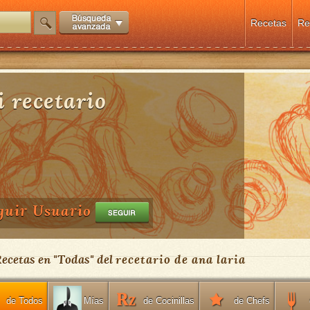
Recetas
Re
 recetario
guir Usuario
Recetas en "
Todas
" del
recetario de ana laria
de Todos
de Cocinillas
de Chefs
Mías