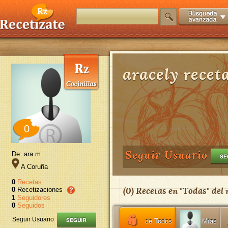
aracely recet
0
Seguir Usuario
De: ara.m
A Coruña
0
Recetas
(
0
) Recetas en "
Todas
" del
0
Recetizaciones
1
Seguidores
0
Seguidos
Seguir Usuario
de Todos
Mías