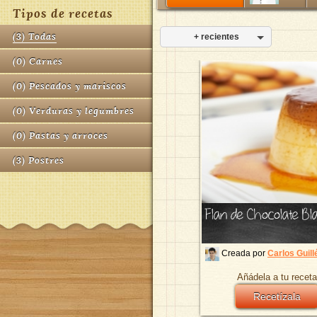
Tipos de recetas
(
3
)
Todas
+ recientes
(
0
)
Carnes
(
0
)
Pescados y mariscos
(
0
)
Verduras y legumbres
(
0
)
Pastas y arroces
(
3
)
Postres
Flan de Chocolate Bl
Creada por
Carlos Guill
Añádela a tu receta
Recetízala