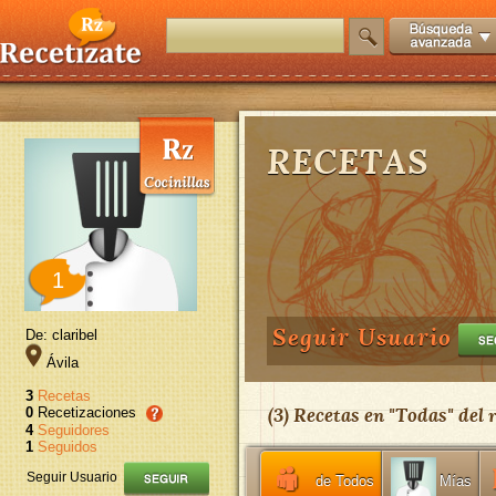
RECETAS
1
Seguir Usuario
De: claribel
Ávila
3
Recetas
(
3
) Recetas en "
Todas
" del
0
Recetizaciones
4
Seguidores
1
Seguidos
Seguir Usuario
de Todos
Mías