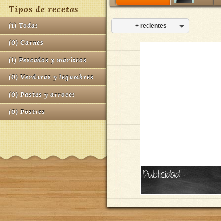
Tipos de recetas
(
1
)
Todas
+ recientes
(
0
)
Carnes
(
1
)
Pescados y mariscos
(
0
)
Verduras y legumbres
(
0
)
Pastas y arroces
(
0
)
Postres
Publicidad