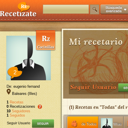
Mi recetario
2
Seguir Usuario
De: eugenio fernand
Baleares (Illes)
1
Recetas
(
1
) Recetas en "
Todas
" del
r
0
Recetizaciones
10
Seguidores
1
Seguidos
Seguir Usuario
de Todos
Mías