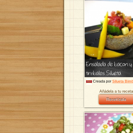
Ensalada de bacon 
timbales Silueta
Creada por
Silueta Bim
Añádela a tu receta
Recetízala