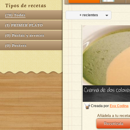
Tipos de recetas
(
26
)
Todas
+ recientes
(
1
)
PRIMER PLATO
(
0
)
Pastas y arroces
(
0
)
Postres
Crema de dos colore
Creada por
Eva Codina
Añádela a tu receta
Recetízala