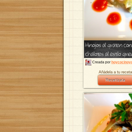
Hinojos al graten con
chalotes al estilo gri
Creada por
hoycocinoyo
Añádela a tu receta
Recetízala