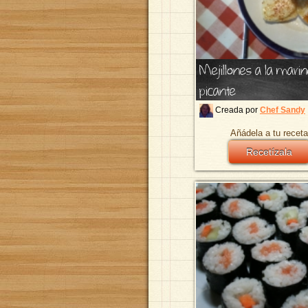
Mejillones a la mari
picante
Creada por
Chef Sandy
Añádela a tu receta
Recetízala