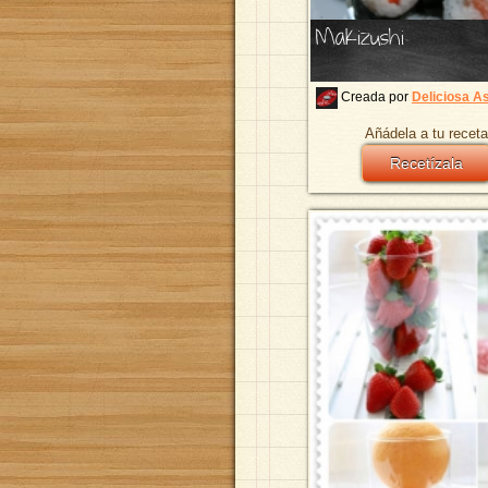
Makizushi
Creada por
Deliciosa A
Añádela a tu receta
Recetízala