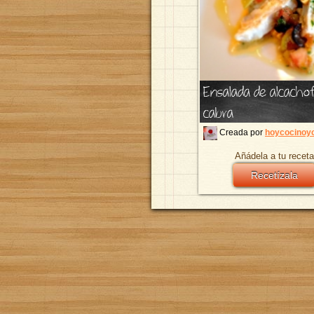
Ensalada de alcacho
cabra
Creada por
hoycocinoyo
Añádela a tu receta
Recetízala