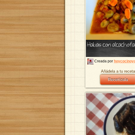
Habas con alcachofa
Creada por
hoycocinoyo
Añádela a tu receta
Recetízala