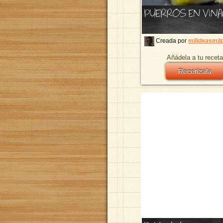
PUERROS EN VIN
Creada por
milideasmil
Añádela a tu receta
Recetízala