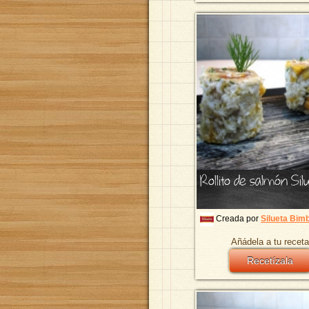
Rollito de salmón Sil
Creada por
Silueta Bim
Añádela a tu receta
Recetízala