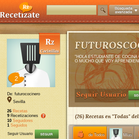
FUTUROSCO
"HOLA ESTUDIANTE DE COCINA
O MUCHO QUE VOY APRENDIEN
2
Seguir Usuario
De: futurococinero
Sevilla
26
Recetas
(
26
) Recetas en "
Todas
" de
9
Recetizaciones
10
Seguidores
1
Seguidos
Seguir Usuario
de Todos
Mías