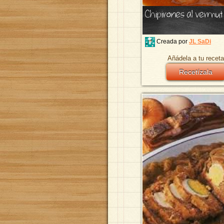
Chipirones al vermut
Creada por
JL SaDi
Añádela a tu receta
Recetízala