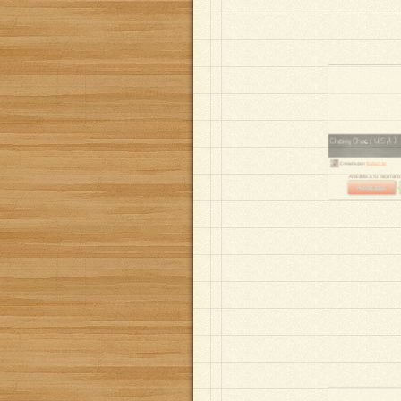
Chewy Choc ( U.S.A. 
Creada por
Babanzo
Añádela a tu receta
Recetízala