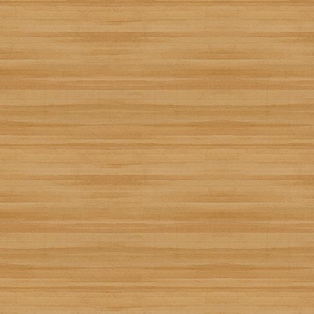
Pollo rustico
Creada por
Monónimo
Añádela a tu recetario:
Recetízala
13