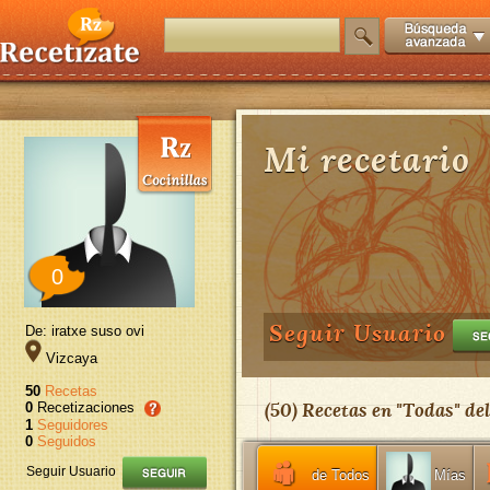
Mi recetario
0
Seguir Usuario
De: iratxe suso ovi
Vizcaya
50
Recetas
(
50
) Recetas en "
Todas
" de
0
Recetizaciones
1
Seguidores
0
Seguidos
Seguir Usuario
de Todos
Mías