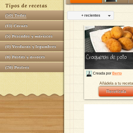
Tipos de recetas
(
50
)
Todas
+ recientes
(
13
)
Carnes
(
5
)
Pescados y mariscos
(
0
)
Verduras y legumbres
Croquetas de pollo
(
6
)
Pastas y arroces
(
26
)
Postres
Creada por
Berto
Añádela a tu receta
Recetízala