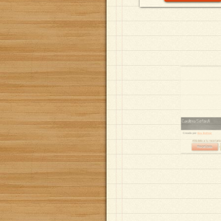
Cordero Sefardí
Creada por
Eva Bolívar
Añádela a tu receta
Recetízala