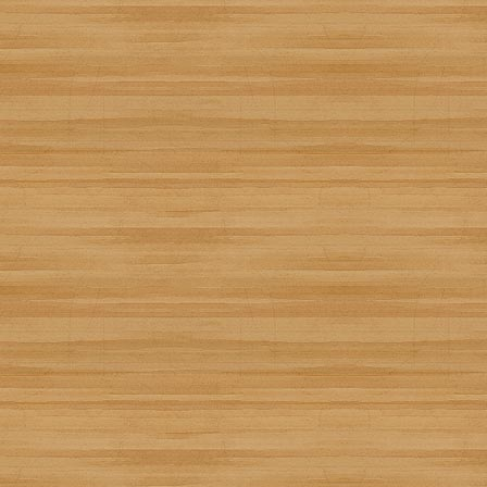
Almendras garrapiñadas
Creada por
Monónimo
Añádela a tu recetario:
Recetízala
14