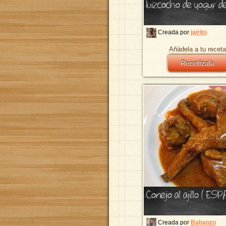
bizcocho de yogur d
Creada por
jairito
Añádela a tu receta
Recetízala
Conejo al ajillo ( ES
Creada por
Babanzo