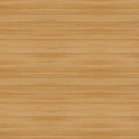
tarta de galletas y beylis
Creada por
Sonia Campos
Añádela a tu recetario:
Recetízala
13
NewYork Cheesecake
Creada por
Pacocina
Añádela a tu recetario: