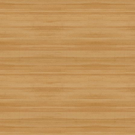
Cuajada de Limón Ca
Creada por
Flor Roja
Añádela a tu receta
Recetízala