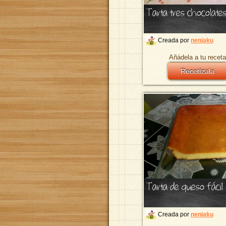
Tarta tres chocolate
Creada por
neniaku
Añádela a tu receta
Recetízala
Tarta de queso fácil
Creada por
neniaku