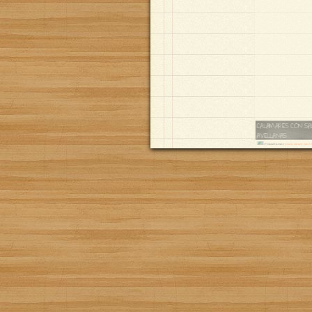
CALAMARES CON S
AVELLANAS
Creada por
rosa marco
Añádela a tu receta
Recetízala