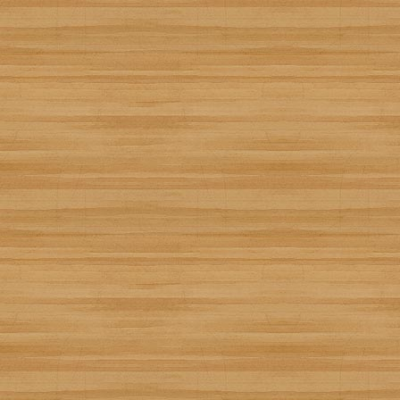
Recetízala
16
BONITO CON ACEITUN
Creada por
Alegna
Añádela a tu recetario:
Recetízala
12