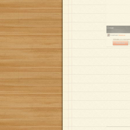
Oreos
Creada por
Babanzo
Añádela a tu receta
Recetízala