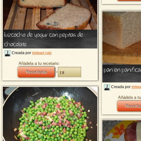
bizcocho de yogur con pepitas de
chocolate
Creada por
miguel ruiz
Añádela a tu recetario:
pan en panific
Recetízala
18
Creada por
migue
Añádela a tu
Recetíz