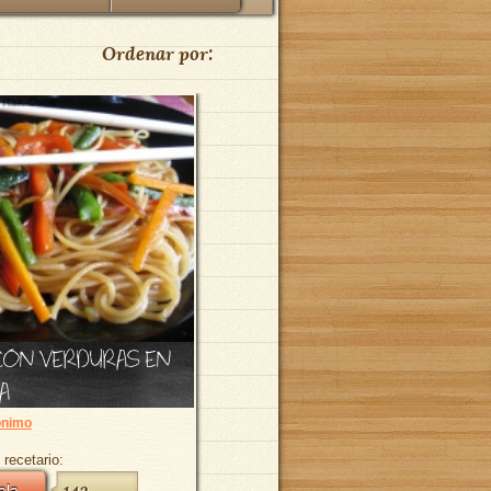
Ordenar por:
CON VERDURAS EN
A
nimo
 recetario:
ala