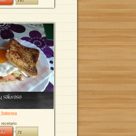
142
y sabroso
a Todorova
 recetario:
ala
21