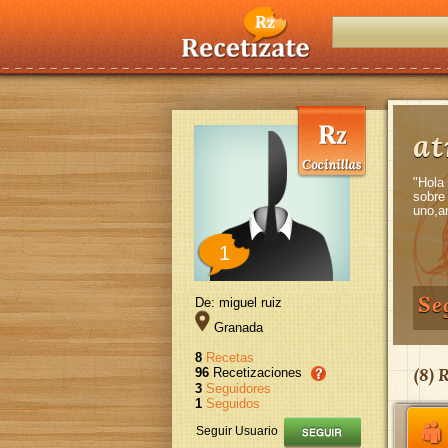
at
"Hola
sobre
uno,a
1
Se
De: miguel ruiz
Granada
8
Recetas
(
8
) 
96
Recetizaciones
3
Seguidores
1
Seguidos
Seguir Usuario