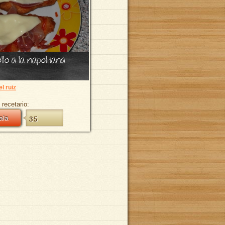
lo a la napolitana
l ruiz
 recetario:
ala
35