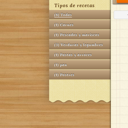
Tipos de recetas
(
8
)
Todas
(
1
)
Carnes
(
1
)
Pescados y mariscos
(
3
)
Verduras y legumbres
(
1
)
Pastas y arroces
(
1
)
pan
(
1
)
Postres