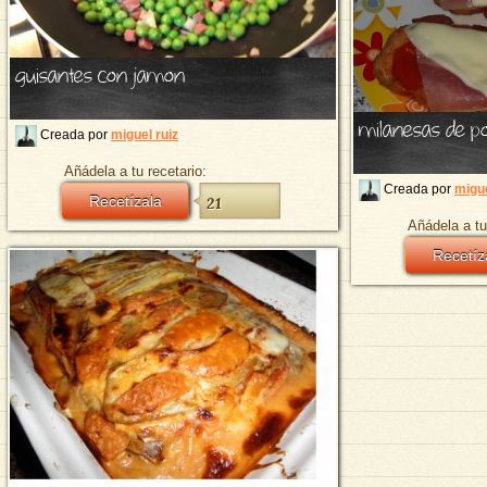
guisantes con jamon
milanesas de pol
Creada por
miguel ruiz
Añádela a tu recetario:
Creada por
migue
Recetízala
21
Añádela a tu
Recetíz