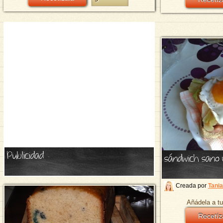
Publicidad
sándwich sano 
Creada por
Tani
Añádela a tu
Recetíz