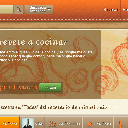
Recetas
Re
revete a cocinar
 me entro el gusanillo de la cocina y es porque me gusta
 todo,saber que que como,y nada mejor que hacerlo
nimo y a cocinar"
guir Usuario
Recetas en "
Todas
" del
recetario de miguel ruiz
de Todos
de Cocinillas
de Chefs
Mías