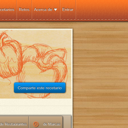
cetarios
Retos
Acerca de
Entrar
Comparte este recetario
de Restaurantes
de Marcas