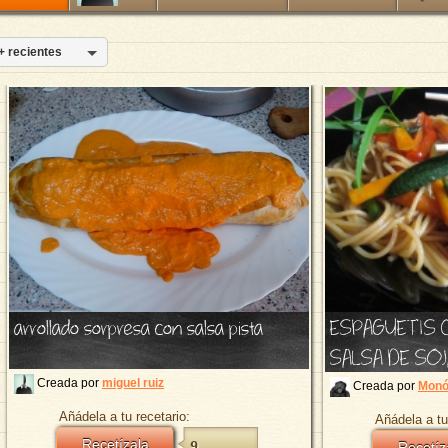
+ recientes
ESPAGUETIS 
arrollado sorpresa con salsa pista
SALSA DE SOJ
Creada por
miguel ruiz
Creada por
Monó
Añádela a tu recetario:
Añádela a tu
Recetízala
9
Recetíz