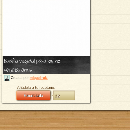
lasaña vegetal para los no
vegetarianos
Creada por
miguel ruiz
Añádela a tu recetario:
Recetízala
32