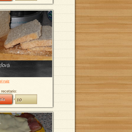
adora
l ruiz
 recetario:
ala
10