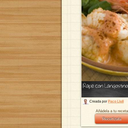
Rape con Langostino
Creada por
Paco Llull
Añádela a tu receta
Recetízala