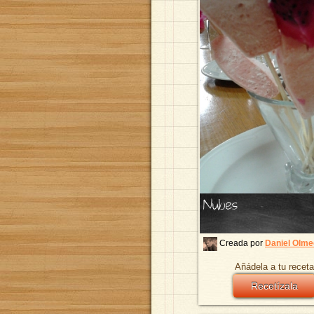
Nubes
Creada por
Daniel Olm
Añádela a tu receta
Recetízala