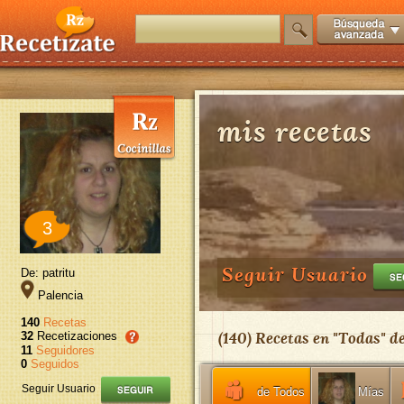
mis recetas
3
Seguir Usuario
De: patritu
Palencia
140
Recetas
(
140
) Recetas en "
Todas
" d
32
Recetizaciones
11
Seguidores
0
Seguidos
Seguir Usuario
de Todos
Mías