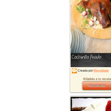
Cochinillo Asado
Creada por
Recetízate
Añádela a tu receta
Recetízala