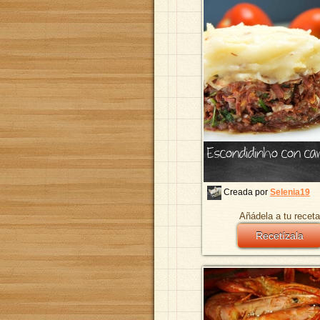
Escondidinho con car
Creada por
Selenia19
Añádela a tu receta
Recetízala