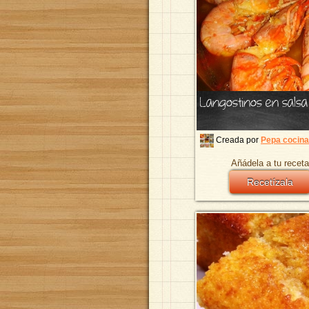
Langostinos en salsa
Creada por
Pepa cocina
Añádela a tu receta
Recetízala