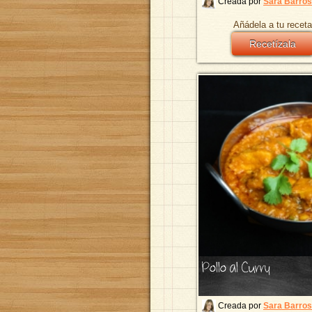
Creada por
Sara Barro
Añádela a tu receta
Recetízala
Pollo al Curry
Creada por
Sara Barro