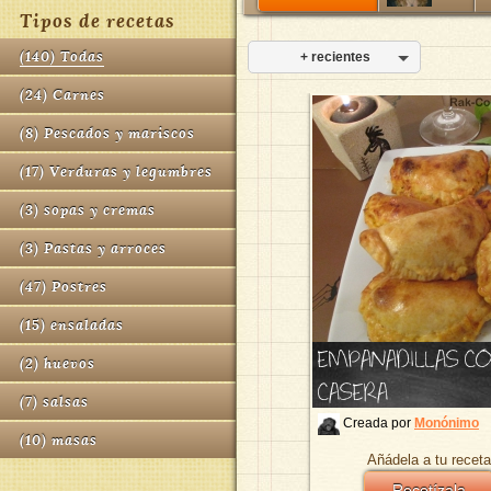
Tipos de recetas
(
140
)
Todas
+ recientes
(
24
)
Carnes
(
8
)
Pescados y mariscos
(
17
)
Verduras y legumbres
(
3
)
sopas y cremas
(
3
)
Pastas y arroces
(
47
)
Postres
(
15
)
ensaladas
EMPANADILLAS C
(
2
)
huevos
CASERA
(
7
)
salsas
Creada por
Monónimo
(
10
)
masas
Añádela a tu receta
Recetízala