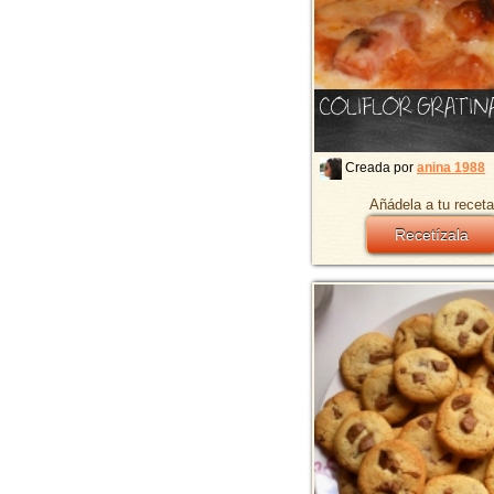
COLIFLOR GRATIN
Creada por
anina 1988
Añádela a tu receta
Recetízala