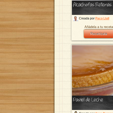
Alcachofas Rellenas
Creada por
Paco Llull
Añádela a tu receta
Recetízala
Pastel de Leche