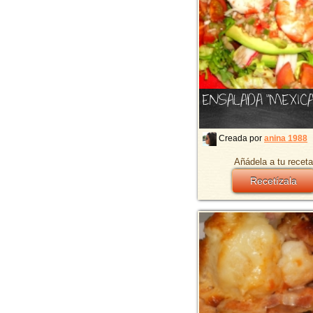
ENSALADA "MEXIC
Creada por
anina 1988
Añádela a tu receta
Recetízala