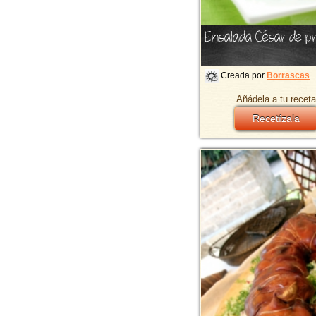
Ensalada César de p
Creada por
Borrascas
Añádela a tu receta
Recetízala