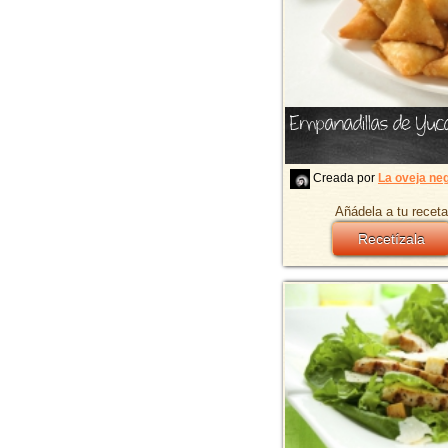
Empanadillas de Yuc
Creada por
La oveja ne
Añádela a tu receta
Recetízala