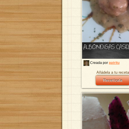
ALBONDIGAS CAS
Creada por
patritu
Añádela a tu receta
Recetízala