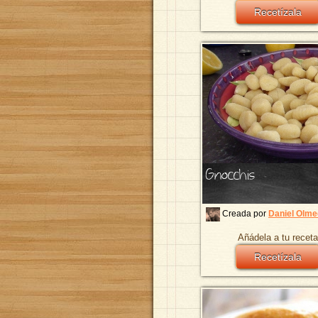
Recetízala
Gnocchis
Creada por
Daniel Olm
Añádela a tu receta
Recetízala