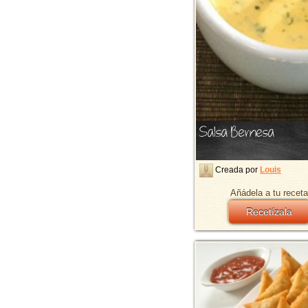
Salsa Bernesa
Creada por
Louis
Añádela a tu receta
Recetízala