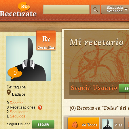
Mi recetario
0
Seguir Usuario
De: taquipa
Badajoz
0
Recetas
(
0
) Recetas en "
Todas
" del
0
Recetizaciones
2
Seguidores
1
Seguidos
Seguir Usuario
de Todos
Mías