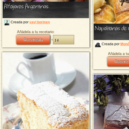
Alfajores Argentinos
Creada por
yayi bormen
Napolitanas de 
Añádela a tu recetario:
Recetízala
14
Creada por
Monó
Añádela a tu
Recetíz