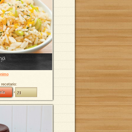
nja
nimo
 recetario:
ala
21