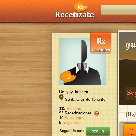
gu
3
Se
De: yayi bormen
Santa Cruz de Tenerife
115
Recetas
(
115
93
Recetizaciones
10
Seguidores
6
Seguidos
Seguir Usuario