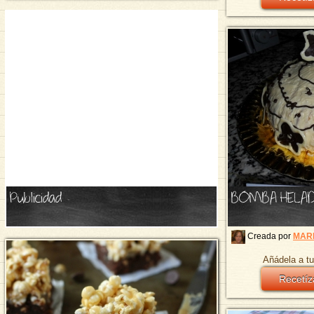
Publicidad
BOMBA HELA
Creada por
MAR
Añádela a tu
Recetíz