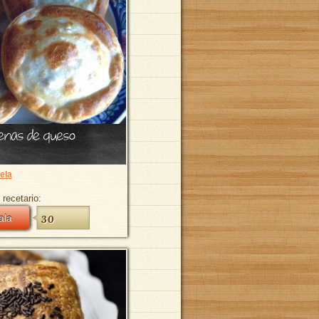
enas de queso
ela
 recetario:
ala
30