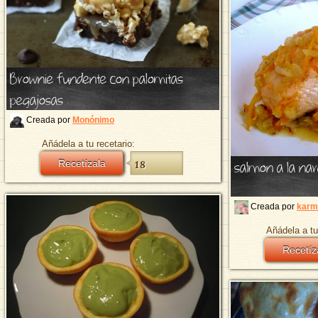
Brownie fundente con palomitas
pegajosas
Creada por
Monónimo
Añádela a tu recetario:
salmon a la nar
Recetízala
18
Creada por
karm
Añádela a tu
Recetíz