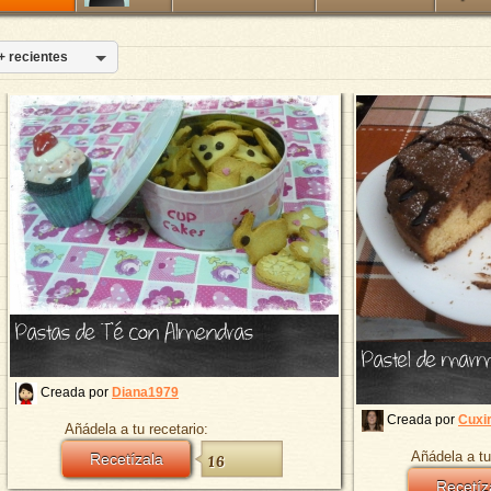
+ recientes
Pastas de Té con Almendras
Pastel de marm
Creada por
Diana1979
Creada por
Cuxir
Añádela a tu recetario:
Añádela a tu
Recetízala
16
Recetíz