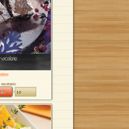
hocolate
nimo
 recetario:
ala
10