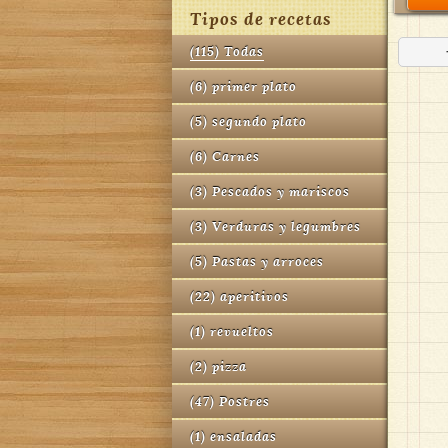
Tipos de recetas
(
115
)
Todas
(
6
)
primer plato
(
5
)
segundo plato
(
6
)
Carnes
(
3
)
Pescados y mariscos
(
3
)
Verduras y legumbres
(
5
)
Pastas y arroces
(
22
)
aperitivos
(
1
)
revueltos
(
2
)
pizza
(
47
)
Postres
(
1
)
ensaladas