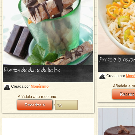
Arroz a la nara
Puritos de dulce de leche
Creada por
Monó
Añádela a tu
Creada por
Monónimo
Recetíz
Añádela a tu recetario:
Recetízala
13