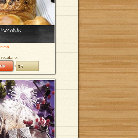
chocolate
nimo
 recetario:
ala
35