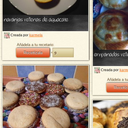
naranjas rellenas de aguacate
Creada por
karmela
Añádela a tu recetario:
empanadas rell
Recetízala
9
Creada por
karm
Añádela a tu
Recetíz