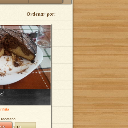
Ordenar por:
ol
rifrita
 recetario:
ala
14