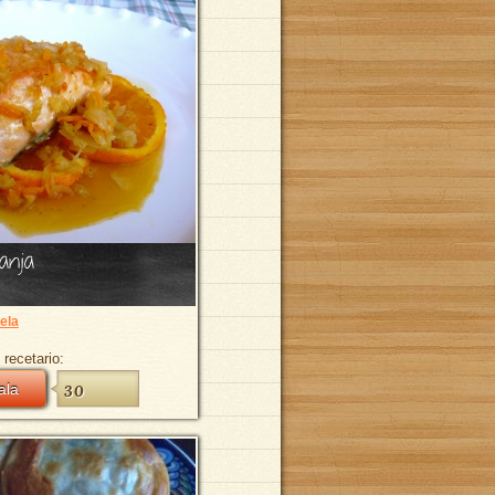
anja
ela
 recetario:
ala
30