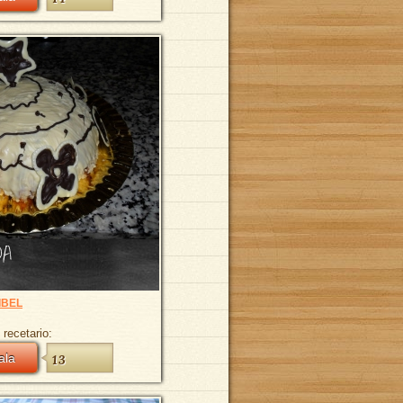
DA
IBEL
 recetario:
ala
13