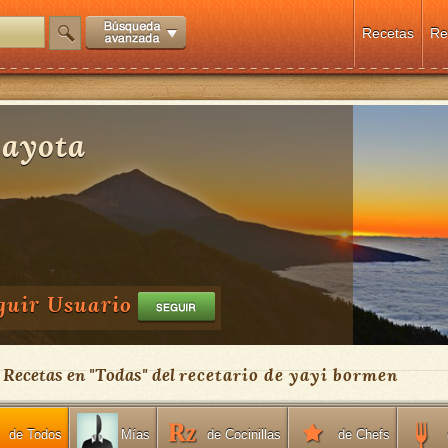
Recetas
Re
ayota
guir Usuario
) Recetas en "
Todas
" del
recetario de yayi bormen
de Todos
de Cocinillas
de Chefs
Mías