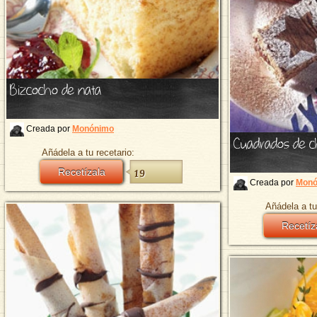
Bizcocho de nata
Creada por
Monónimo
Cuadrados de c
Añádela a tu recetario:
Recetízala
19
Creada por
Monó
Añádela a tu
Recetíz