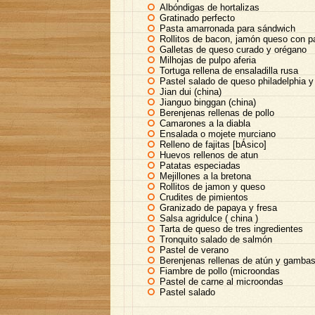
Albóndigas de hortalizas
Gratinado perfecto
Pasta amarronada para sándwich
Rollitos de bacon, jamón queso con p
Galletas de queso curado y orégano
Milhojas de pulpo aferia
Tortuga rellena de ensaladilla rusa
Pastel salado de queso philadelphia y
Jian dui (china)
Jianguo binggan (china)
Berenjenas rellenas de pollo
Camarones a la diabla
Ensalada o mojete murciano
Relleno de fajitas [bÁsico]
Huevos rellenos de atun
Patatas especiadas
Mejillones a la bretona
Rollitos de jamon y queso
Crudites de pimientos
Granizado de papaya y fresa
Salsa agridulce ( china )
Tarta de queso de tres ingredientes
Tronquito salado de salmón
Pastel de verano
Berenjenas rellenas de atún y gamba
Fiambre de pollo (microondas
Pastel de carne al microondas
Pastel salado