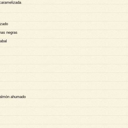
 caramelizada
lzado
nas negras
abal
 salmón ahumado