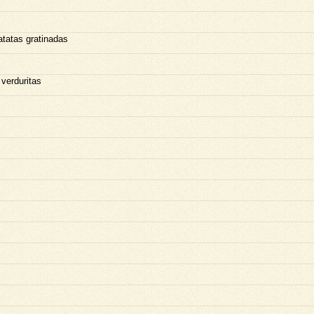
atatas gratinadas
 verduritas
s