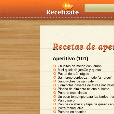
Recetas de ape
Aperitivo (101)
Chupitos de melón con jamón
Mini quick de jamÓn y queso
Pastel de atún rápido
Salmorejo cordobÉs modo "amateur"
Sandwiches de san valentín
Gominolas caseras de frutas naturale
Pincho de pimiento relleno al horno
Patatas especiadas
Un buen tentempie para las tardes fri
Pan casero
Pan de calabaza y tapa de queso cab
Porra malagueÑa
Patatas en abanico