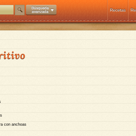
Recetas
Re
ritivo
s
as
ra con anchoas