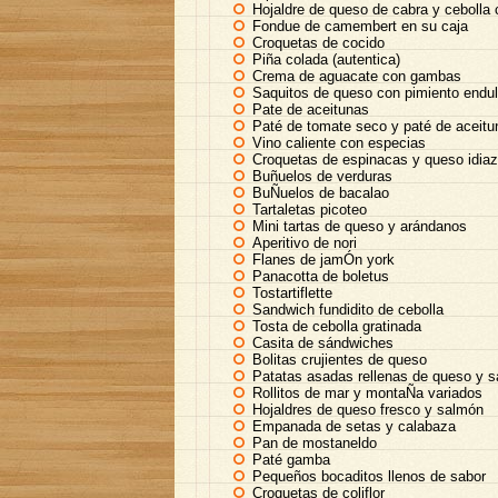
Hojaldre de queso de cabra y cebolla
Fondue de camembert en su caja
Croquetas de cocido
Piña colada (autentica)
Crema de aguacate con gambas
Saquitos de queso con pimiento endu
Pate de aceitunas
Paté de tomate seco y paté de aceitu
Vino caliente con especias
Croquetas de espinacas y queso idiaz
Buñuelos de verduras
BuÑuelos de bacalao
Tartaletas picoteo
Mini tartas de queso y arándanos
Aperitivo de nori
Flanes de jamÓn york
Panacotta de boletus
Tostartiflette
Sandwich fundidito de cebolla
Tosta de cebolla gratinada
Casita de sándwiches
Bolitas crujientes de queso
Patatas asadas rellenas de queso y
Rollitos de mar y montaÑa variados
Hojaldres de queso fresco y salmón
Empanada de setas y calabaza
Pan de mostaneldo
Paté gamba
Pequeños bocaditos llenos de sabor
Croquetas de coliflor