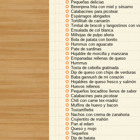
Pequeñas delicias
Berenjena frita con miel y sésamo
Calabacines para picotear
Espárragos abrigados
Tortillitah de camarón
Timbal de brocoli y langostinos con vi
Ensalada de col blanca
Milhojas de pulpo aferia
Bola de patata con bonito
Hummus con aguacate
Pate de sardinas
Hojaldre de morcilla y manzana
Empanadas rellenas de queso
Hummus
Tosta de cebolla gratinada
Dip de queso con chips de verduras
Baba ganoush de mi corazón
Hojaldres de queso fresco y salmón
Huevos rellenos
Pequeños bocaditos llenos de sabor
Calabacines para picotear
Chili con carne tex-madriz
Muffins de huevo y bacon
Tostartiflette
Nachos con crema de zanahoria
Crujientito de mahón
Pan al edam
Queso y mojo
Tequeños
Dip de batata