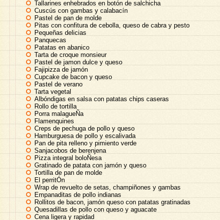
Tallarines enhebrados en botón de salchicha
Cuscús con gambas y calabacín
Pastel de pan de molde
Pitas con confitura de cebolla, queso de cabra y pesto
Pequeñas delicias
Panquecas
Patatas en abanico
Tarta de croque monsieur
Pastel de jamon dulce y queso
Fajipizza de jamón
Cupcake de bacon y queso
Pastel de verano
Tarta vegetal
Albóndigas en salsa con patatas chips caseras
Rollo de tortilla
Porra malagueÑa
Flamenquines
Creps de pechuga de pollo y queso
Hamburguesa de pollo y escalivada
Pan de pita relleno y pimiento verde
Sanjacobos de berenjena
Pizza integral boloÑesa
Gratinado de patata con jamón y queso
Tortilla de pan de molde
El perritÓn
Wrap de revuelto de setas, champiñones y gambas
Empanaditas de pollo indianas
Rollitos de bacon, jamón queso con patatas gratinadas
Quesadillas de pollo con queso y aguacate
Cena ligera y rapidad