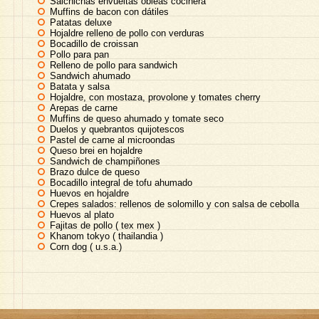
Salchichas envueltas obleas cocinera
Muffins de bacon con dátiles
Patatas deluxe
Hojaldre relleno de pollo con verduras
Bocadillo de croissan
Pollo para pan
Relleno de pollo para sandwich
Sandwich ahumado
Batata y salsa
Hojaldre, con mostaza, provolone y tomates cherry
Arepas de carne
Muffins de queso ahumado y tomate seco
Duelos y quebrantos quijotescos
Pastel de carne al microondas
Queso brei en hojaldre
Sandwich de champiñones
Brazo dulce de queso
Bocadillo integral de tofu ahumado
Huevos en hojaldre
Crepes salados: rellenos de solomillo y con salsa de cebolla
Huevos al plato
Fajitas de pollo ( tex mex )
Khanom tokyo ( thailandia )
Corn dog ( u.s.a.)