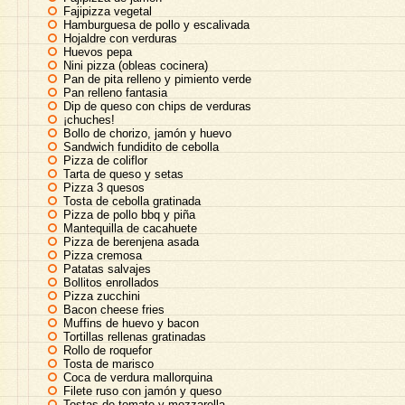
Fajipizza vegetal
Hamburguesa de pollo y escalivada
Hojaldre con verduras
Huevos pepa
Nini pizza (obleas cocinera)
Pan de pita relleno y pimiento verde
Pan relleno fantasia
Dip de queso con chips de verduras
¡chuches!
Bollo de chorizo, jamón y huevo
Sandwich fundidito de cebolla
Pizza de coliflor
Tarta de queso y setas
Pizza 3 quesos
Tosta de cebolla gratinada
Pizza de pollo bbq y piña
Mantequilla de cacahuete
Pizza de berenjena asada
Pizza cremosa
Patatas salvajes
Bollitos enrollados
Pizza zucchini
Bacon cheese fries
Muffins de huevo y bacon
Tortillas rellenas gratinadas
Rollo de roquefor
Tosta de marisco
Coca de verdura mallorquina
Filete ruso con jamón y queso
Tostas de tomate y mozzarella