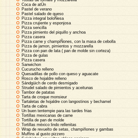
Coca de atÚn
Pastel de verano
Pastel salado de queso
Pizza integral boloÑesa
Pizza crujiente y esponjosa
Pizza sencilla
Pizza pimiento del piquillo y anchoa
Pizza casera
Pizza carne y champiÑones, con la masa de cebolla
Pizza de jamon, pimientos y mozzarella
Pizza con pan de lata ( pan de molde sin corteza)
Pizza de gulas
Pizza casera
Sanwichon
Cucurucho relleno
Quesadillas de pollo con queso y aguacate
Rosco de hojaldre relleno
Sándgüich de cerdo desmigado
Strudel salado de pimientos y aceitunas
Tambor de patatas
Tarta de croque monsieur
Tartaletas de hojaldre con langostinos y bechamel
Tarta de cabra
Un buen tentempie para las tardes frias
Tortillas mexicanas de carne
Tortilla de pan de molde
Tortillas méxico lindo rellenitas
Wrap de revuelto de setas, champiñones y gambas
Muffins al gusto pizzero