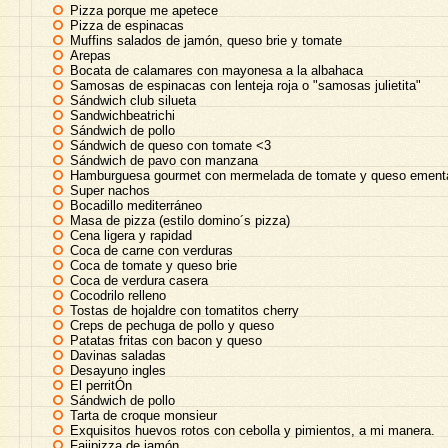
Pizza porque me apetece
Pizza de espinacas
Muffins salados de jamón, queso brie y tomate
Arepas
Bocata de calamares con mayonesa a la albahaca
Samosas de espinacas con lenteja roja o "samosas julietita"
Sándwich club silueta
Sandwichbeatrichi
Sándwich de pollo
Sándwich de queso con tomate <3
Sándwich de pavo con manzana
Hamburguesa gourmet con mermelada de tomate y queso ement
Super nachos
Bocadillo mediterráneo
Masa de pizza (estilo domino´s pizza)
Cena ligera y rapidad
Coca de carne con verduras
Coca de tomate y queso brie
Coca de verdura casera
Cocodrilo relleno
Tostas de hojaldre con tomatitos cherry
Creps de pechuga de pollo y queso
Patatas fritas con bacon y queso
Davinas saladas
Desayuno ingles
El perritÓn
Sándwich de pollo
Tarta de croque monsieur
Exquisitos huevos rotos con cebolla y pimientos, a mi manera.
Fajipizza de jamón