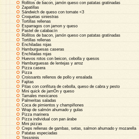
Rollitos de bacon, jamón queso con patatas gratinadas
Zapatillas
Sándwich de queso con tomate <3
Croquetas siniestras
Tortillas rellenas
Esparragos con jamon y queso
Pastel de calabacín
Rollitos de bacon, jamón queso con patatas gratinadas
Tortillas rellenas
Enchiladas rojas
Hamburguesas caseras
Enchiladas rojas
Huevos rotos con beicon, cebolla y quesos
Hamburguesas de lentejas y arroz
Pizza casera
Pizza
Croissants rellenos de pollo y ensalada
Fajitas
Pitas con confitura de cebolla, queso de cabra y pesto
Mini quick de jamÓn y queso
Tamales mexicanos
Palmeritas saladas
Coca de pimientos y champiñones
Wrap de salmón ahumado y gulas
Pizza marinera
Pizza individual con pan árabe
Mini pizzas
Creps rellenas de gambas, setas, salmon ahumado y mozarella
Patatas especiadas
Yessninis